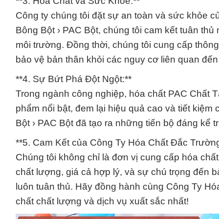
**3. Hóa Chất và Sức Khỏe:**
Công ty chúng tôi đặt sự an toàn và sức khỏe 
Bông Bột › PAC Bột, chúng tôi cam kết tuân thủ
môi trường. Đồng thời, chúng tôi cung cấp thông
bảo vệ bản thân khỏi các nguy cơ liên quan đến
**4. Sự Bứt Phá Đột Ngột:**
Trong ngành công nghiệp, hóa chất PAC Chất Tạ
phẩm nổi bật, đem lại hiệu quả cao và tiết kiệ
Bột › PAC Bột đã tạo ra những tiến bộ đáng kể t
**5. Cam Kết của Công Ty Hóa Chất Đắc Trường
Chúng tôi không chỉ là đơn vị cung cấp hóa chất
chất lượng, giá cả hợp lý, và sự chú trọng đến 
luôn tuân thủ. Hãy đồng hành cùng Công Ty Hó
chất chất lượng và dịch vụ xuất sắc nhất!