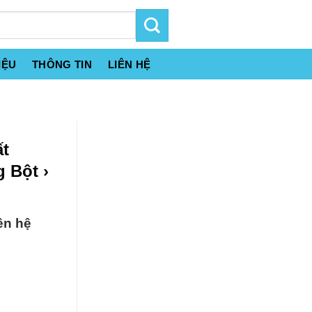
IỆU
THÔNG TIN
LIÊN HỆ
ất
 Bột ›
ên hệ