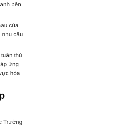
doanh bền
nhau của
g nhu cầu
 tuân thủ
đáp ứng
 vực hóa
p
c Trường