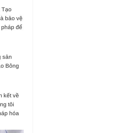
t Tạo
và bảo vệ
n pháp để
g sản
Tạo Bông
m kết về
ng tôi
háp hóa