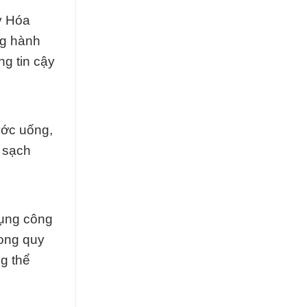
y Hóa
ng hành
ng tin cậy
ước uống,
m sạch
dụng công
rong quy
g thể