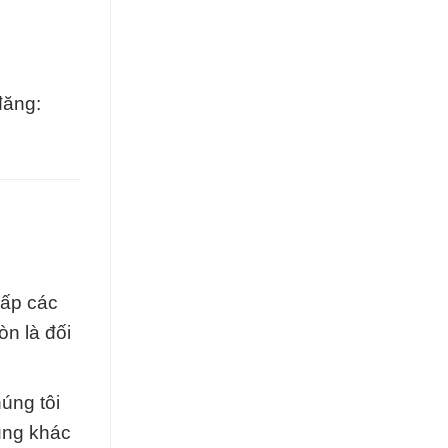
đăng:
cấp các
n là đối
úng tôi
ụng khác