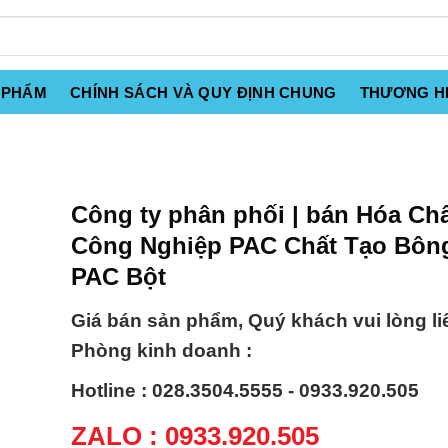
 PHẨM
CHÍNH SÁCH VÀ QUY ĐỊNH CHUNG
THƯƠNG H
Công ty phân phối | bán Hóa Ch
Công Nghiệp PAC Chất Tạo Bông
PAC Bột
Giá bán sản phẩm, Quý khách vui lòng li
Phòng kinh doanh :
Hotline : 028.3504.5555 - 0933.920.505
ZALO : 0933.920.505