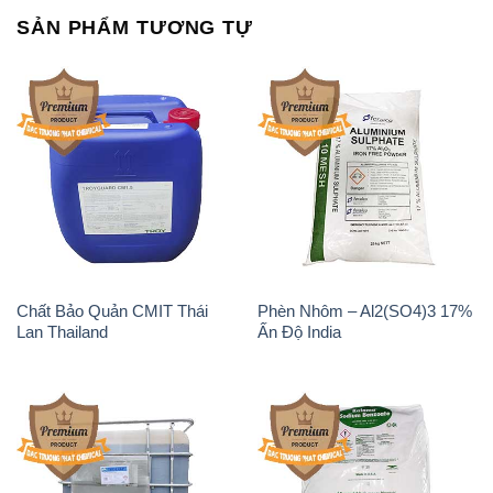
SẢN PHẨM TƯƠNG TỰ
Chất Bảo Quản CMIT Thái
Phèn Nhôm – Al2(SO4)3 17%
Lan Thailand
Ấn Độ India