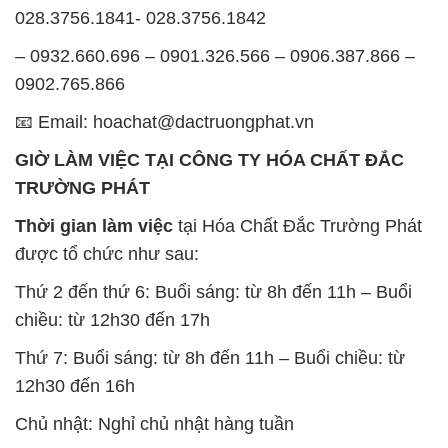
SẢN PHẨM TƯƠNG TỰ
Chất Bảo Quản CMIT Thái
Phèn Nhôm – Al2(SO4)3 17%
Lan Thailand
Ấn Độ India