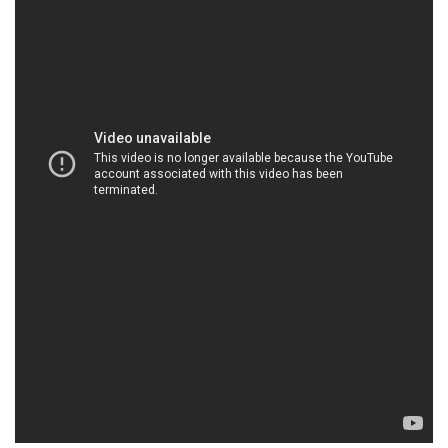
Chúng tôi hiểu rằng đáp ứng đúng hẹn là quan
trọng đối với bạn. Vì vậy, chúng tôi cam kết nỗ lực
hết mình để đảm bảo rằng đơn hàng của bạn sẽ
được giao đúng thời hạn và đúng yêu cầu.
Chất lượng là ưu tiên hàng đầu của chúng tôi.
Chúng tôi duy trì quy trình kiểm tra chất lượng
nghiêm ngặt để đảm bảo rằng mỗi sản phẩm chúng
tôi cung cấp đáp ứng được yêu cầu kỹ thuật và tiêu
chuẩn an toàn cao nhất.
Với hơn ba thập kỷ kinh nghiệm và cam kết không
ngừng cải tiến, chúng tôi đã xây dựng một danh
tiếng vững chắc trong việc cung cấp các sản phẩm
hóa chất chất lượng và đáng tin cậy. Công ty Hóa
chất Đắc Trường Phát tự hào là một trong những