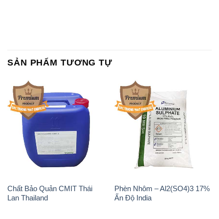
Magie Clorua – MGCL2 Dạng
KOH ( 90%) – Potassium
Vảy Shreeji Magnesia Works
Hydroxide Unid Hàn Quốc
Ấn Độ India
Korea
Sodium Percarbonate Dạng
Sodium Acetate – Natri