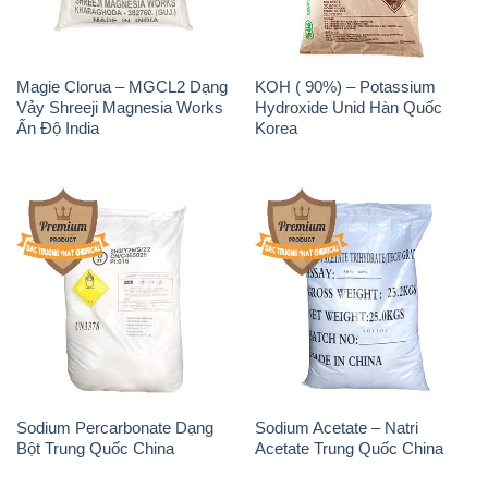
Phèn Nhôm – Al2(SO4)3 17%
Sodium Sulfide NA2S – Đá
Trung Quốc China
Thối Liyuan Trung Quốc China
THÔNG TIN