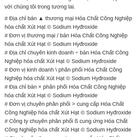
– 028.3756.1835 – 028.3756.1840 –
028.3756.1841- 028.3756.1842
– 0932.660.696 – 0901.326.566 – 0906.387.866 –
0902.765.866
📧 Email: hoachat@dactruongphat.vn
GIỜ LÀM VIỆC TẠI CÔNG TY HÓA CHẤT ĐẮC
TRƯỜNG PHÁT
Thời gian làm việc
tại Hóa Chất Đắc Trường Phát
được tổ chức như sau:
Thứ 2 đến thứ 6: Buổi sáng: từ 8h đến 11h – Buổi
chiều: từ 12h30 đến 17h
Thứ 7: Buổi sáng: từ 8h đến 11h – Buổi chiều: từ
12h30 đến 16h