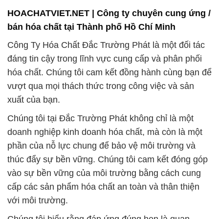
đơn vị hàng đầu trong ngành hóa chất công nghiệp
tại Việt Nam.
Chúng tôi đặc biệt tự hào về sự đóng góp của mình
vào sự phát triển bền vững của các ngành công
nghiệp mà chúng tôi phục vụ. Hệ thống kho hàng
lớn và hiệu quả của chúng tôi đảm bảo rằng quý
khách hàng sẽ nhận được đơn hàng của mình một
cách nhanh chóng và trong tình trạng hoàn hảo.
Sản phẩm của chúng tôi được thiết kế để đáp ứng
các yêu cầu khắt khe về chất lượng và hiệu suất,
giúp khách hàng tối ưu hóa quy trình sản xuất và
tiết kiệm chi phí.
Chúng tôi luôn sẵn sàng hỗ trợ và đáp ứng mọi nhu
cầu đặc biệt của bạn, để bạn có thể đạt được sự
thành công trong kinh doanh và sản xuất của mình.