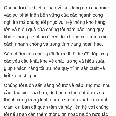
Công Nghiệp hóa chất Xút Hạt © Sodium Hyđroxide
# Cty chuyên thương mại × cung cấp Hóa Chất
Công Nghiệp hóa chất Xút Hạt © Sodium Hyđroxide
# Đơn vị chuyên thương mại § cung cấp Hóa Chất
Công Nghiệp hóa chất Xút Hạt © Sodium Hyđroxide
# Nơi chuyên phân phối ■ cung cấp Hóa Chất Công
Nghiệp hóa chất Xút Hạt © Sodium Hyđroxide
# Cung cấp » thương mại Hóa Chất Công Nghiệp
hóa chất Xút Hạt © Sodium Hyđroxide
📞
PHÒNG KINH DOANH – CÔNG TY HÓA CHẤT
ĐẮC TRƯỜNG PHÁT
🌐
🌐 Website: https://hoachatviet.net/
📞 Hotline:
– 0933.920.505 – 028.3504.5555