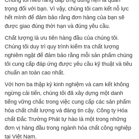
Cảm ơn bạn đã quan tâm và hãy liên hệ với chúng
tôi nếu bạn cần thêm thông tin hoặc muốn hợp tác
với chúng tôi trong tương lai.
# Địa chỉ bán ▲ thương mại Hóa Chất Công Nghiệp
hóa chất Xút Hạt © Sodium Hyđroxide
# Đơn vị thương mại / bán Hóa Chất Công Nghiệp
hóa chất Xút Hạt © Sodium Hyđroxide
# Địa chỉ chuyên kinh doanh ÷ bán Hóa Chất Công
Nghiệp hóa chất Xút Hạt © Sodium Hyđroxide
# Đơn vị kinh doanh \ phân phối Hóa Chất Công
Nghiệp hóa chất Xút Hạt © Sodium Hyđroxide
# Địa chỉ bán × phân phối Hóa Chất Công Nghiệp
hóa chất Xút Hạt © Sodium Hyđroxide
# Đơn vị chuyên phân phối > cung cấp Hóa Chất
Công Nghiệp hóa chất Xút Hạt © Sodium Hyđroxide
# Công ty chuyên phân phối ß cung ứng Hóa Chất