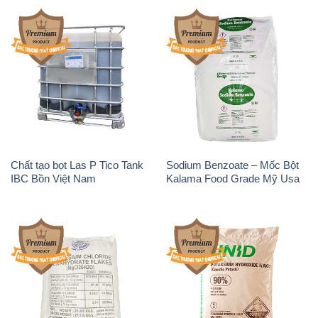
Bột Trung Quốc China
Acetate Trung Quốc China
Sodium Benzoate – Mốc Bột
Sodium Bicarbonate – Bicar
Chữ Cam Food Grade Trung
NaHCO3 Food Grade 3 Chữ
Quốc China
GGG Bao Jumbo ( Bành )
Trung Quốc China