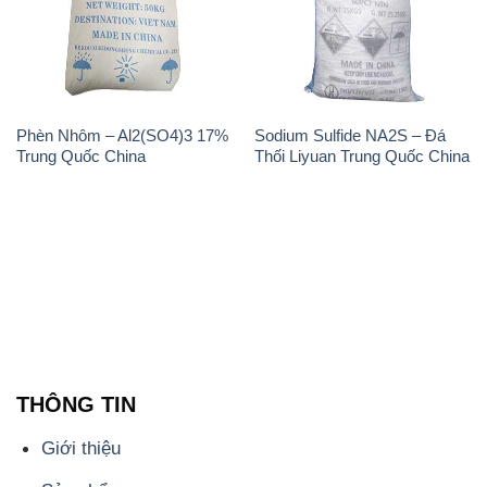
- 0932.660.696 - 0901.326.566 - 0906.387.866 -
0902.765.866
📧 Email: hoachat@dactruongphat.vn
ĐỊA CHỈ
1229C Quốc lộ 1A, Phường Bình Trị Đông B,
Quận Bình Tân, TP. Hồ Chí Minh
CÔNG TY XNK TM SX HÓA CHẤT ĐẮC TRƯỜNG
PHÁT
Công ty Hóa Chất Đắc Trường Phát, hoạt động dưới
tên miền
hoachatviet.net
, tự hào là một đơn vị hàng
đầu trong lĩnh vực kinh doanh và phân phối các loại
hóa chất công nghiệp đa dạng, nhằm đáp ứng nhu