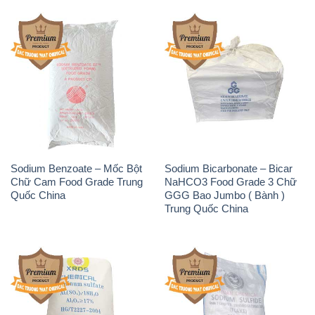
Giới thiệu
Sản phẩm
Chính sách và quy định chung
Tin tức
Liên hệ
📞
PHÒNG KINH DOANH - CÔNG TY HÓA CHẤT
ĐẮC TRƯỜNG PHÁT
🌐
🌐 Website: https://hoachatviet.net/
📞 Hotline: - 0933.920.505 - 028.3504.5555
- 028.3756.1835 - 028.3756.1840 - 028.3756.1841-
028.3756.1842