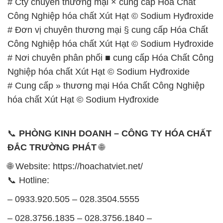
Chủ nhật: Nghỉ chủ nhật hàng tuần
Chúng tôi rất trân trọng thời gian và cam kết tuân
thủ giờ làm việc để đảm bảo sự hỗ trợ tốt nhất cho
khách hàng và đảm bảo hiệu suất công việc cao
nhất của nhân viên.
BẢN ĐỒ MAP TẠI CÔNG TY HÓA CHẤT ĐẮC
TRƯỜNG PHÁT
ĐỊA CHỈ: 1229C Quốc lộ 1A, Phường Bình Trị
Đông B, Quận Bình Tân, Sài Gòn TP. Hồ Chí
Minh