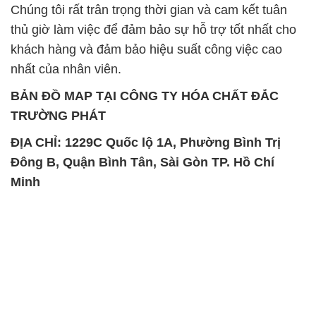
Chất tạo bọt Las P Tico Tank
Sodium Benzoate – Mốc Bột
IBC Bồn Việt Nam
Kalama Food Grade Mỹ Usa