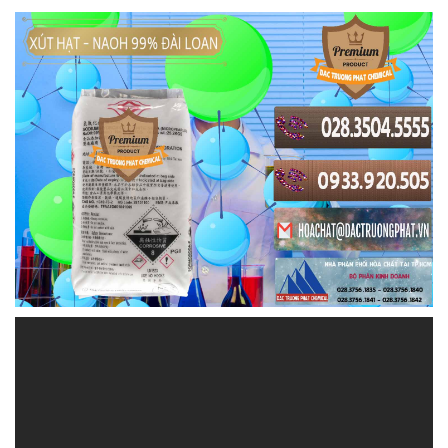
HOACHATVIET.NET | Công ty chuyên cung ứng /
bán hóa chất tại Thành phố Hồ Chí Minh
Công Ty Hóa Chất Đắc Trường Phát là một đối tác
đáng tin cậy trong lĩnh vực cung cấp và phân phối
hóa chất. Chúng tôi cam kết đồng hành cùng bạn để
vượt qua mọi thách thức trong công việc và sản
xuất của bạn.
Chúng tôi tại Đắc Trường Phát không chỉ là một
doanh nghiệp kinh doanh hóa chất, mà còn là một
phần của nỗ lực chung để bảo vệ môi trường và
thúc đẩy sự bền vững. Chúng tôi cam kết đóng góp
vào sự bền vững của môi trường bằng cách cung
cấp các sản phẩm hóa chất an toàn và thân thiện
với môi trường.