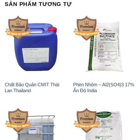
SẢN PHẨM TƯƠNG TỰ
Chất Bảo Quản CMIT Thái
Phèn Nhôm – Al2(SO4)3 17%
Lan Thailand
Ấn Độ India