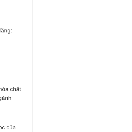
đăng:
hóa chất
ngành
ọc của