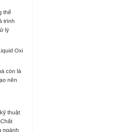
g thể
 trình
ử lý
iquid Oxi
mà còn là
tạo nên
kỹ thuật
 Chất
ng ngành