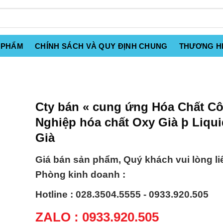
 PHẨM
CHÍNH SÁCH VÀ QUY ĐỊNH CHUNG
THƯƠNG H
Cty bán « cung ứng Hóa Chất C
Nghiệp hóa chất Oxy Già þ Liqui
Già
Giá bán sản phẩm, Quý khách vui lòng li
Phòng kinh doanh :
Hotline : 028.3504.5555 - 0933.920.505
ZALO : 0933.920.505