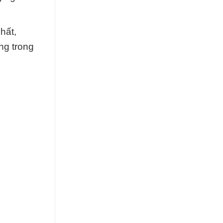
hất,
ng trong