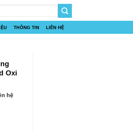
IỆU
THÔNG TIN
LIÊN HỆ
ông
d Oxi
ên hệ