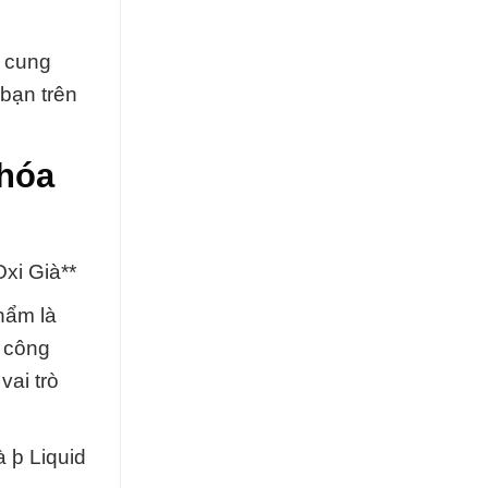
 cung
 bạn trên
 hóa
Oxi Già**
hẩm là
i công
ai trò
à þ Liquid