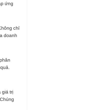
áp ứng
Không chỉ
của doanh
 phân
 quả.
giá trị
. Chúng