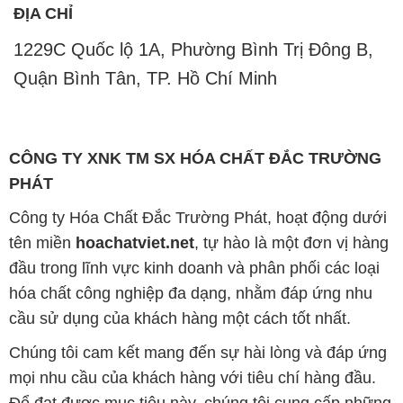
CÔNG TY XNK TM SX HÓA CHẤT ĐẮC TRƯỜNG
PHÁT
Công ty Hóa Chất Đắc Trường Phát, hoạt động dưới
tên miền
hoachatviet.net
, tự hào là một đơn vị hàng
đầu trong lĩnh vực kinh doanh và phân phối các loại
hóa chất công nghiệp đa dạng, nhằm đáp ứng nhu
cầu sử dụng của khách hàng một cách tốt nhất.
Chúng tôi cam kết mang đến sự hài lòng và đáp ứng
mọi nhu cầu của khách hàng với tiêu chí hàng đầu.
Để đạt được mục tiêu này, chúng tôi cung cấp những
sản phẩm hóa chất chất lượng cao với giá thành hợp
lý, tạo nên giá trị thực sự cho khách hàng.
Uy tín là nguyên tắc hàng đầu trong hoạt động kinh
doanh của chúng tôi. Chúng tôi luôn ý thức rằng mỗi