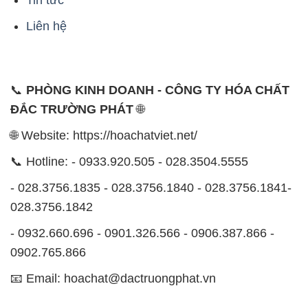
📞
PHÒNG KINH DOANH - CÔNG TY HÓA CHẤT
ĐẮC TRƯỜNG PHÁT
🌐
🌐 Website: https://hoachatviet.net/
📞 Hotline: - 0933.920.505 - 028.3504.5555
- 028.3756.1835 - 028.3756.1840 - 028.3756.1841-
028.3756.1842
- 0932.660.696 - 0901.326.566 - 0906.387.866 -
0902.765.866
📧 Email: hoachat@dactruongphat.vn
ĐỊA CHỈ
1229C Quốc lộ 1A, Phường Bình Trị Đông B,
Quận Bình Tân, TP. Hồ Chí Minh