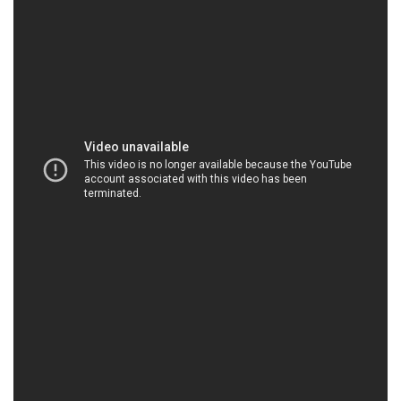
HOACHATVIET.NET | Công ty chuyên thương
mại _ cung ứng hóa chất tại Thành phố Hồ Chí
Minh