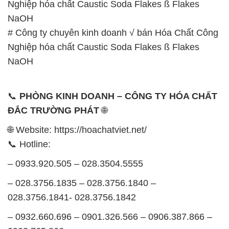
📞
PHÒNG KINH DOANH – CÔNG TY HÓA CHẤT
ĐẮC TRƯỜNG PHÁT
🌐
🌐 Website: https://hoachatviet.net/
📞 Hotline:
– 0933.920.505 – 028.3504.5555
– 028.3756.1835 – 028.3756.1840 –
028.3756.1841- 028.3756.1842
– 0932.660.696 – 0901.326.566 – 0906.387.866 –
0902.765.866
📧 Email: hoachat@dactruongphat.vn
GIỜ LÀM VIỆC TẠI CÔNG TY HÓA CHẤT ĐẮC
TRƯỜNG PHÁT