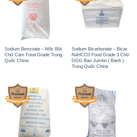
Sodium Benzoate – Mốc Bột
Sodium Bicarbonate – Bicar
Chữ Cam Food Grade Trung
NaHCO3 Food Grade 3 Chữ
Quốc China
GGG Bao Jumbo ( Bành )
Trung Quốc China
Phèn Nhôm – Al2(SO4)3 17%
Sodium Sulfide NA2S – Đá
Trung Quốc China
Thối Liyuan Trung Quốc China