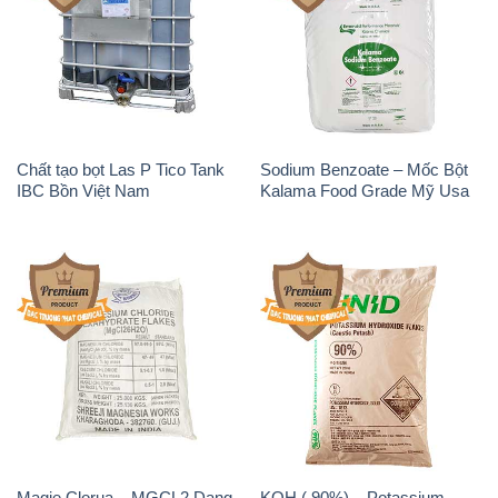
Chất tạo bọt Las P Tico Tank
Sodium Benzoate – Mốc Bột
IBC Bồn Việt Nam
Kalama Food Grade Mỹ Usa
Magie Clorua – MGCL2 Dạng
KOH ( 90%) – Potassium
Vảy Shreeji Magnesia Works
Hydroxide Unid Hàn Quốc
Ấn Độ India
Korea