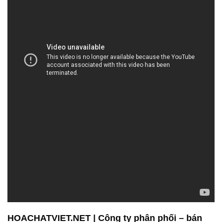
HOACHATVIET.NET | Công ty phân phối – bán