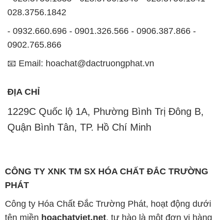
028.3756.1842
- 0932.660.696 - 0901.326.566 - 0906.387.866 -
0902.765.866
📧 Email: hoachat@dactruongphat.vn
ĐỊA CHỈ
1229C Quốc lộ 1A, Phường Bình Trị Đông B,
Quận Bình Tân, TP. Hồ Chí Minh
CÔNG TY XNK TM SX HÓA CHẤT ĐẮC TRƯỜNG
PHÁT
Công ty Hóa Chất Đắc Trường Phát, hoạt động dưới
tên miền
hoachatviet.net
, tự hào là một đơn vị hàng