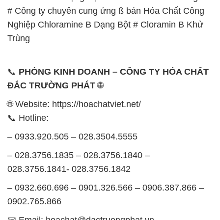
# Công ty chuyên cung ứng ß bán Hóa Chất Công
Nghiệp Chloramine B Dạng Bột # Cloramin B Khử
Trùng
📞
PHÒNG KINH DOANH – CÔNG TY HÓA CHẤT
ĐẮC TRƯỜNG PHÁT
🌐
🌐 Website: https://hoachatviet.net/
📞 Hotline:
– 0933.920.505 – 028.3504.5555
– 028.3756.1835 – 028.3756.1840 –
028.3756.1841- 028.3756.1842
– 0932.660.696 – 0901.326.566 – 0906.387.866 –
0902.765.866
📧 Email: hoachat@dactruongphat.vn