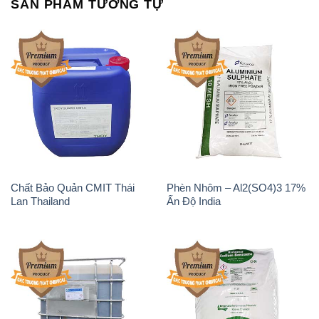
SẢN PHẨM TƯƠNG TỰ
Chất Bảo Quản CMIT Thái
Phèn Nhôm – Al2(SO4)3 17%
Lan Thailand
Ấn Độ India