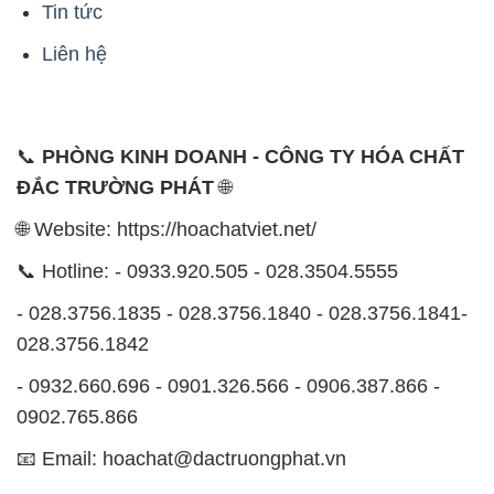
0902.765.866
📧 Email: hoachat@dactruongphat.vn
ĐỊA CHỈ
1229C Quốc lộ 1A, Phường Bình Trị Đông B,
Quận Bình Tân, TP. Hồ Chí Minh
CÔNG TY XNK TM SX HÓA CHẤT ĐẮC TRƯỜNG
PHÁT
Công ty Hóa Chất Đắc Trường Phát, hoạt động dưới
tên miền
hoachatviet.net
, tự hào là một đơn vị hàng
đầu trong lĩnh vực kinh doanh và phân phối các loại
hóa chất công nghiệp đa dạng, nhằm đáp ứng nhu
cầu sử dụng của khách hàng một cách tốt nhất.