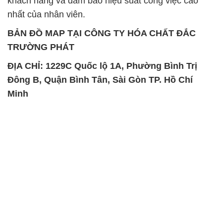
SẢN PHẨM TƯƠNG TỰ
Chất Bảo Quản CMIT Thái
Phèn Nhôm – Al2(SO4)3 17%
Lan Thailand
Ấn Độ India