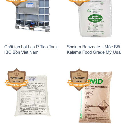
Magie Clorua – MGCL2 Dạng
KOH ( 90%) – Potassium
Vảy Shreeji Magnesia Works
Hydroxide Unid Hàn Quốc
Ấn Độ India
Korea
Sodium Percarbonate Dạng
Sodium Acetate – Natri
Bột Trung Quốc China
Acetate Trung Quốc China