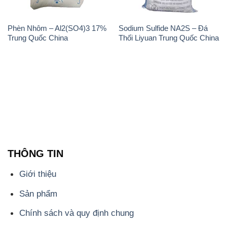
Sản phẩm
Chính sách và quy định chung
Tin tức
Liên hệ
📞
PHÒNG KINH DOANH - CÔNG TY HÓA CHẤT
ĐẮC TRƯỜNG PHÁT
🌐
🌐 Website: https://hoachatviet.net/
📞 Hotline: - 0933.920.505 - 028.3504.5555
- 028.3756.1835 - 028.3756.1840 - 028.3756.1841-
028.3756.1842
- 0932.660.696 - 0901.326.566 - 0906.387.866 -