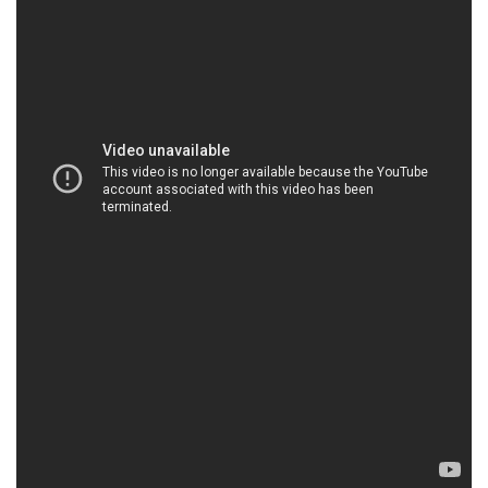
HOACHATVIET.NET | Công ty chuyên cung cấp
và bán hóa chất tại Thành phố Hồ Chí Minh
Công Ty Hóa Chất Đắc Trường Phát là đối tác đáng
tin cậy trong lĩnh vực cung cấp và phân phối hóa
chất chất lượng cao. Chúng tôi cam kết mang đến
cho khách hàng những sản phẩm đạt chất lượng tốt
nhất, tuân thủ nghiêm ngặt các tiêu chuẩn an toàn
và môi trường, nhằm đảm bảo sự an toàn cho
người sử dụng và bảo vệ môi trường xung quanh.
Chúng tôi không chỉ là nhà cung cấp mà còn là đối
tác lắng nghe và học hỏi từ ý kiến phản hồi của quý
khách hàng. Sự tận tâm và chuyên nghiệp của đội