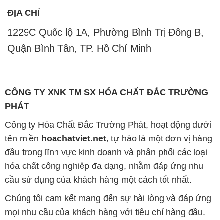
Chúng tôi cam kết mang đến sự hài lòng và đáp ứng
mọi nhu cầu của khách hàng với tiêu chí hàng đầu.
Để đạt được mục tiêu này, chúng tôi cung cấp những
sản phẩm hóa chất chất lượng cao với giá thành hợp
lý, tạo nên giá trị thực sự cho khách hàng.
Uy tín là nguyên tắc hàng đầu trong hoạt động kinh
doanh của chúng tôi. Chúng tôi luôn ý thức rằng mỗi
sản phẩm mà chúng tôi cung cấp cần phải đáp ứng
tiêu chuẩn chất lượng cao, đảm bảo sự hài lòng của
đối tác. Đồng thời, chúng tôi luôn đặt mức giá hợp lý,
nhằm tạo điều kiện cho sự phát triển và sự tồn tại
bền vững trên con đường phía trước.
Công ty Hóa Chất Đắc Trường Phát có khả năng đáp
ứng đa dạng các nhu cầu về hóa chất cho tất cả các
ngành nghề và lĩnh vực sản xuất tại TP. Hồ Chí Minh.