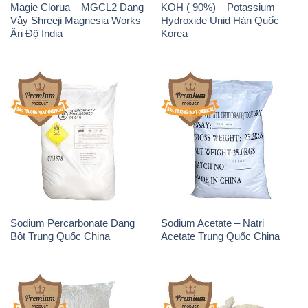
Sodium Benzoate – Mốc Bột
Sodium Bicarbonate – Bicar
Chữ Cam Food Grade Trung
NaHCO3 Food Grade 3 Chữ
Quốc China
GGG Bao Jumbo ( Bành )
Trung Quốc China