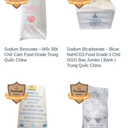
Phèn Nhôm – Al2(SO4)3 17%
Sodium Sulfide NA2S – Đá
Trung Quốc China
Thối Liyuan Trung Quốc China
THÔNG TIN
Giới thiệu