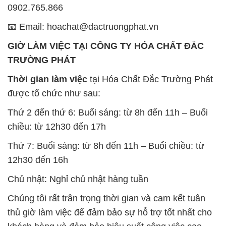
Chúng tôi rất trân trọng thời gian và cam kết tuân
thủ giờ làm việc để đảm bảo sự hỗ trợ tốt nhất cho
khách hàng và đảm bảo hiệu suất công việc cao
nhất của nhân viên.
BẢN ĐỒ MAP TẠI CÔNG TY HÓA CHẤT ĐẮC
TRƯỜNG PHÁT
ĐỊA CHỈ: 1229C Quốc lộ 1A, Phường Bình Trị
Đông B, Quận Bình Tân, Sài Gòn TP. Hồ Chí
Minh