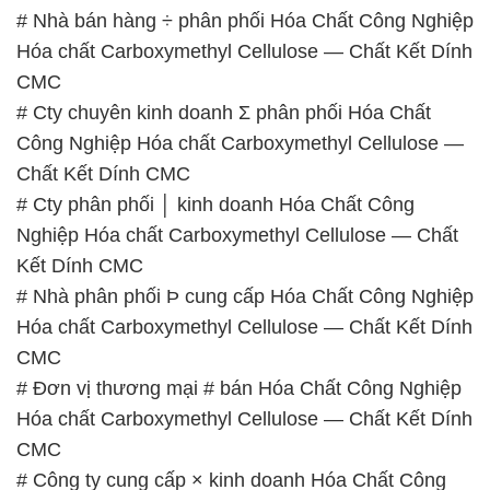
Hóa chất Carboxymethyl Cellulose — Chất Kết Dính
CMC
# Công ty cung cấp × kinh doanh Hóa Chất Công
Nghiệp Hóa chất Carboxymethyl Cellulose — Chất
Kết Dính CMC
# Công ty thương mại [ bán ] Hóa Chất Công
Nghiệp Hóa chất Carboxymethyl Cellulose — Chất
Kết Dính CMC
📞
PHÒNG KINH DOANH – CÔNG TY HÓA CHẤT
ĐẮC TRƯỜNG PHÁT
🌐
🌐 Website: https://hoachatviet.net/
📞 Hotline:
– 0933.920.505 – 028.3504.5555