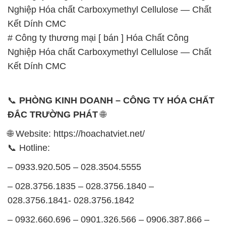
– 028.3756.1835 – 028.3756.1840 –
028.3756.1841- 028.3756.1842
– 0932.660.696 – 0901.326.566 – 0906.387.866 –
0902.765.866
📧 Email: hoachat@dactruongphat.vn
GIỜ LÀM VIỆC TẠI CÔNG TY HÓA CHẤT ĐẮC
TRƯỜNG PHÁT
Thời gian làm việc
tại Hóa Chất Đắc Trường Phát
được tổ chức như sau:
Thứ 2 đến thứ 6: Buổi sáng: từ 8h đến 11h – Buổi
chiều: từ 12h30 đến 17h
Thứ 7: Buổi sáng: từ 8h đến 11h – Buổi chiều: từ
12h30 đến 16h
Chủ nhật: Nghỉ chủ nhật hàng tuần