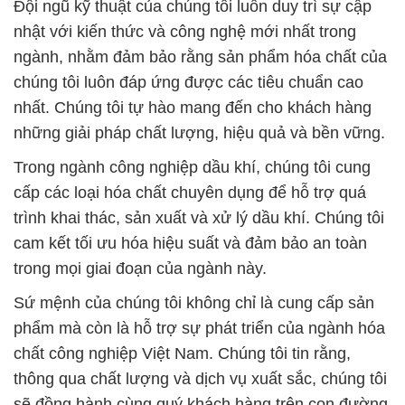
chất công nghiệp Việt Nam. Chúng tôi tin rằng,
thông qua chất lượng và dịch vụ xuất sắc, chúng tôi
sẽ đồng hành cùng quý khách hàng trên con đường
phát triển bền vững.
Công Ty Hóa Chất Đắc Trường Phát luôn sẵn sàng
phục vụ và hỗ trợ mọi nhu cầu của bạn.
# Nơi chuyên cung cấp # cung ứng Hóa Chất Công
Nghiệp Hóa chất Carboxymethyl Cellulose — Chất
Kết Dính CMC
# Thương mại ← cung cấp Hóa Chất Công Nghiệp
Hóa chất Carboxymethyl Cellulose — Chất Kết Dính
CMC
# Công ty bán ⌠ cung ứng Hóa Chất Công Nghiệp
Hóa chất Carboxymethyl Cellulose — Chất Kết Dính
CMC