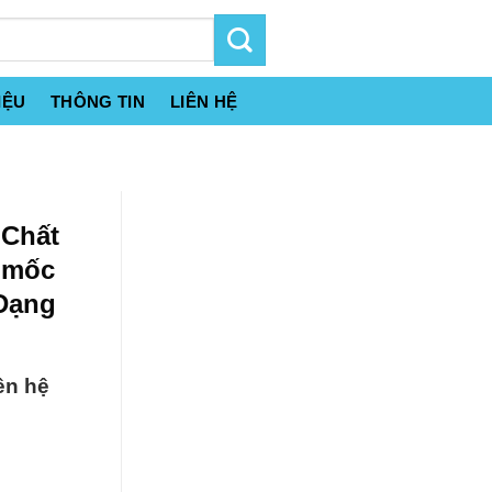
IỆU
THÔNG TIN
LIÊN HỆ
 Chất
 mốc
 Dạng
ên hệ