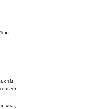
đăng:
a chất
u sắc về
ản xuất,