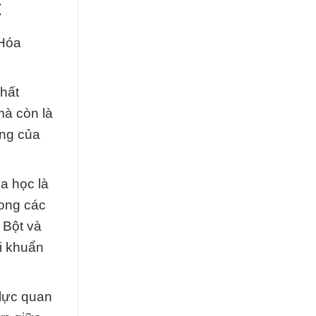
t
 Hóa
hất
mà còn là
ụng của
a học là
ong các
 Bột và
vi khuẩn
 lực quan