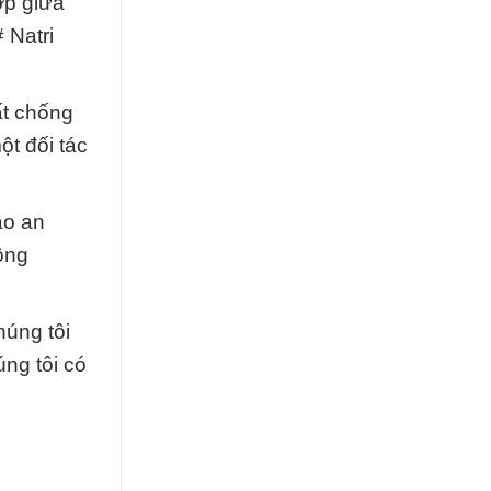
ợp giữa
 Natri
ất chống
t đối tác
ảo an
ông
húng tôi
ng tôi có