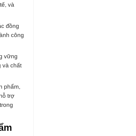
tế, và
ác đồng
hành công
ng vững
 và chất
ản phẩm,
hỗ trợ
trong
hẩm