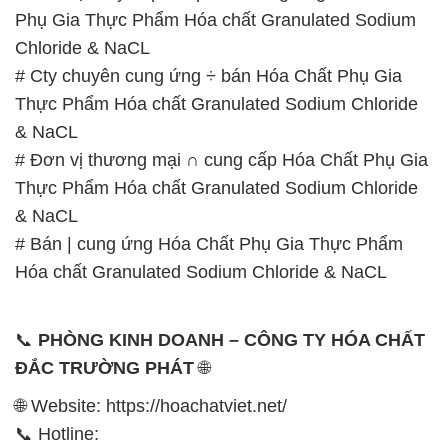
& NaCL
# Đơn vị thương mại ∩ cung cấp Hóa Chất Phụ Gia
Thực Phẩm Hóa chất Granulated Sodium Chloride
& NaCL
# Bán | cung ứng Hóa Chất Phụ Gia Thực Phẩm
Hóa chất Granulated Sodium Chloride & NaCL
📞
PHÒNG KINH DOANH – CÔNG TY HÓA CHẤT
ĐẮC TRƯỜNG PHÁT
🌐
🌐 Website: https://hoachatviet.net/
📞 Hotline:
– 0933.920.505 – 028.3504.5555
– 028.3756.1835 – 028.3756.1840 –
028.3756.1841- 028.3756.1842