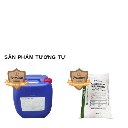
SẢN PHẨM TƯƠNG TỰ
Chất Bảo Quản CMIT Thái
Phèn Nhôm – Al2(SO4)3 17%
Lan Thailand
Ấn Độ India