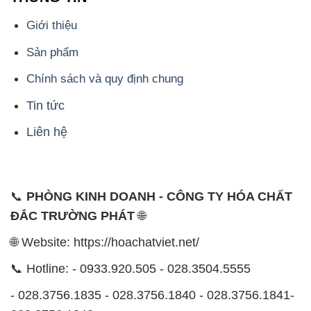
Tin tức
Liên hệ
📞
PHÒNG KINH DOANH - CÔNG TY HÓA CHẤT
ĐẮC TRƯỜNG PHÁT
🌐
🌐 Website: https://hoachatviet.net/
📞 Hotline: - 0933.920.505 - 028.3504.5555
- 028.3756.1835 - 028.3756.1840 - 028.3756.1841-
028.3756.1842
- 0932.660.696 - 0901.326.566 - 0906.387.866 -
0902.765.866
📧 Email: hoachat@dactruongphat.vn