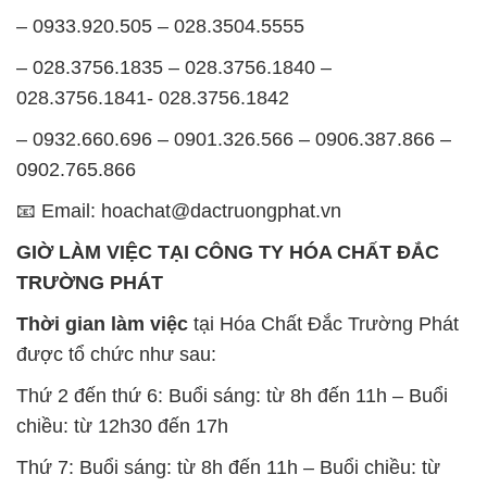
– 0932.660.696 – 0901.326.566 – 0906.387.866 –
0902.765.866
📧 Email: hoachat@dactruongphat.vn
GIỜ LÀM VIỆC TẠI CÔNG TY HÓA CHẤT ĐẮC
TRƯỜNG PHÁT
Thời gian làm việc
tại Hóa Chất Đắc Trường Phát
được tổ chức như sau:
Thứ 2 đến thứ 6: Buổi sáng: từ 8h đến 11h – Buổi
chiều: từ 12h30 đến 17h
Thứ 7: Buổi sáng: từ 8h đến 11h – Buổi chiều: từ
12h30 đến 16h
Chủ nhật: Nghỉ chủ nhật hàng tuần
Chúng tôi rất trân trọng thời gian và cam kết tuân
thủ giờ làm việc để đảm bảo sự hỗ trợ tốt nhất cho