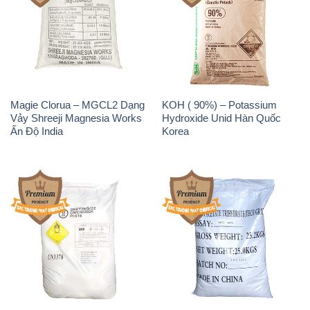
Magie Clorua – MGCL2 Dạng
KOH ( 90%) – Potassium
Vảy Shreeji Magnesia Works
Hydroxide Unid Hàn Quốc
Ấn Độ India
Korea
Sodium Percarbonate Dạng
Sodium Acetate – Natri
Bột Trung Quốc China
Acetate Trung Quốc China