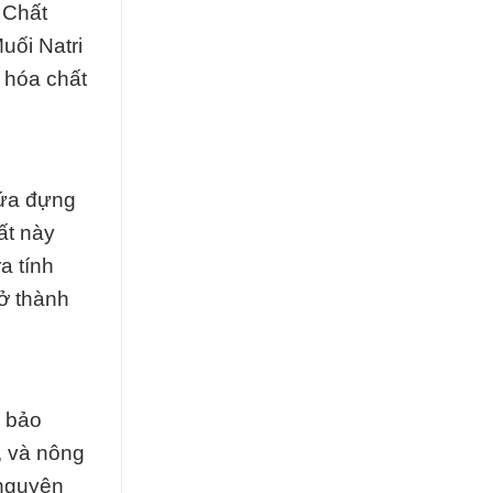
 Chất
uối Natri
 hóa chất
hứa đựng
ất này
a tính
rở thành
à bảo
, và nông
 nguyên