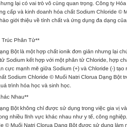
hưng lại có vai trò vô cùng quan trọng. Công ty Hóa
ng cấp và kinh doanh hóa chất Sodium Chloride © M
hào giới thiệu về tính chất và ứng dụng đa dạng của
 Trúc Phân Tử**
ạng Bột là một hợp chất ionik đơn giản nhưng lại c
 tử Sodium kết hợp với một phân tử Chloride, hợp ch
ân cực mạnh mẽ giữa Sodium (+) và Chloride (-) tạo r
hất Sodium Chloride © Muối Natri Clorua Dạng Bột t
uá trình hóa học và sinh học.
Khác Nhau**
ạng Bột không chỉ được sử dụng trong việc gia vị v
ong nhiều lĩnh vực khác nhau như y tế, công nghiệp
ide © Muối Natri Clorua Dạng Bột được sử dụng làm