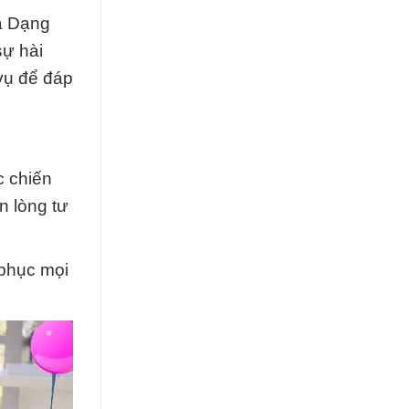
a Dạng
sự hài
vụ để đáp
c chiến
n lòng tư
.
 phục mọi