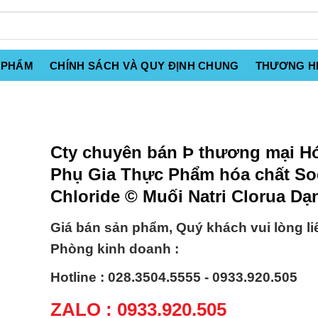
 PHẨM
CHÍNH SÁCH VÀ QUY ĐỊNH CHUNG
THƯƠNG H
Cty chuyên bán Þ thương mại H
Phụ Gia Thực Phẩm hóa chất S
Chloride © Muối Natri Clorua Dạ
Giá bán sản phẩm, Quý khách vui lòng li
Phòng kinh doanh :
Hotline : 028.3504.5555 - 0933.920.505
ZALO : 0933.920.505