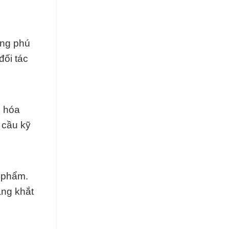
ong phú
đối tác
p hóa
 cầu kỹ
 phẩm.
àng khắt