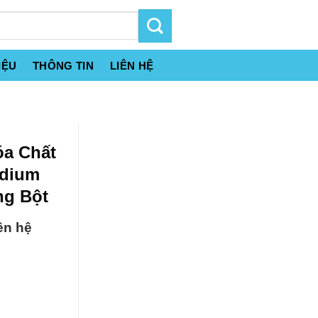
IỆU
THÔNG TIN
LIÊN HỆ
óa Chất
odium
ng Bột
ên hệ