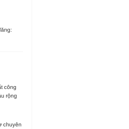
đăng:
ất công
âu rộng
rợ chuyên