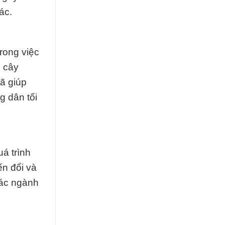
ác.
rong việc
o cây
đã giúp
g dân tối
á trình
ến đổi và
các ngành