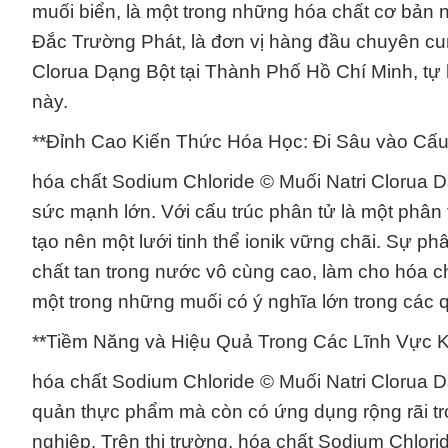
muối biển, là một trong những hóa chất cơ bản n
Đắc Trường Phát, là đơn vị hàng đầu chuyên cu
Clorua Dạng Bột tại Thành Phố Hồ Chí Minh, tự 
này.
**Đỉnh Cao Kiến Thức Hóa Học: Đi Sâu vào Cấu
hóa chất Sodium Chloride © Muối Natri Clorua D
sức mạnh lớn. Với cấu trúc phân tử là một phân
tạo nên một lưới tinh thể ionik vững chãi. Sự ph
chất tan trong nước vô cùng cao, làm cho hóa c
một trong những muối có ý nghĩa lớn trong các q
**Tiềm Năng và Hiệu Quả Trong Các Lĩnh Vực 
hóa chất Sodium Chloride © Muối Natri Clorua D
quản thực phẩm mà còn có ứng dụng rộng rãi tr
nghiệp. Trên thị trường, hóa chất Sodium Chlor