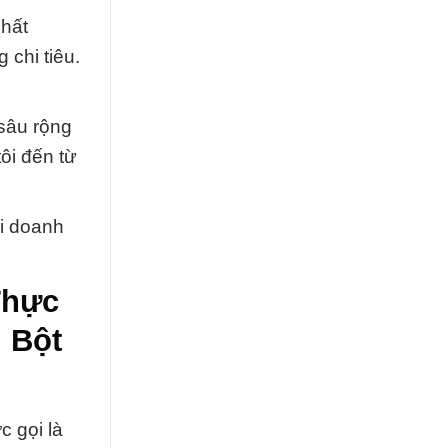
chất
 chi tiêu.
sâu rộng
ôi đến từ
ọi doanh
Thực
 Bột
c gọi là