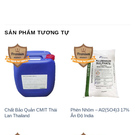
SẢN PHẨM TƯƠNG TỰ
Chất Bảo Quản CMIT Thái
Phèn Nhôm – Al2(SO4)3 17%
Lan Thailand
Ấn Độ India