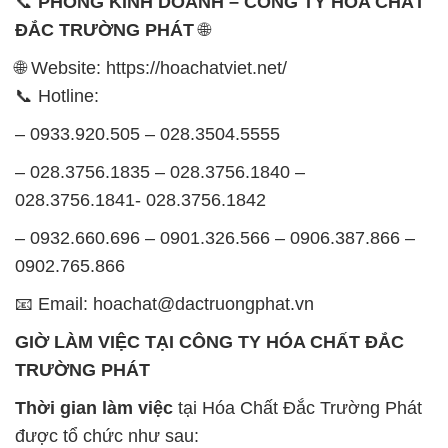
📞
PHÒNG KINH DOANH – CÔNG TY HÓA CHẤT
ĐẮC TRƯỜNG PHÁT
🌐
🌐 Website: https://hoachatviet.net/
📞 Hotline:
– 0933.920.505 – 028.3504.5555
– 028.3756.1835 – 028.3756.1840 –
028.3756.1841- 028.3756.1842
– 0932.660.696 – 0901.326.566 – 0906.387.866 –
0902.765.866
📧 Email: hoachat@dactruongphat.vn
GIỜ LÀM VIỆC TẠI CÔNG TY HÓA CHẤT ĐẮC
TRƯỜNG PHÁT
Thời gian làm việc
tại Hóa Chất Đắc Trường Phát
được tổ chức như sau: