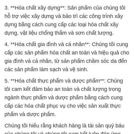
phẩm và dược phẩm.
Chúng tôi hiểu rằng khách hàng là tài sản quý báu
của chúng tôi và chúng tôi cam kết luôn đáp ứng
mọi yêu cầu và tiêu chuẩn của bạn. Với đội ngũ
nhân viên kỹ thuật và chuyên gia có kinh nghiệm,
chúng tôi sẽ luôn sẵn sàng hỗ trợ bạn trong mọi dự
án và nhu cầu của bạn.
Cảm ơn Quý khách hàng đã tin tưởng và ủng hộ
Công Ty Hóa Chất Đắc Trường Phát. Chúng tôi cam
kết tiếp tục cung cấp các sản phẩm và dịch vụ chất
lượng, và hy vọng được phục vụ bạn trong tương
lai.
# Nhà cung ứng ε phân phối Hóa Chất Công Nghiệp
hóa chất Hydrosul Sodium Þ Natri Hydrosulfite
# Công ty chuyên thương mại ≤ bán Hóa Chất Công