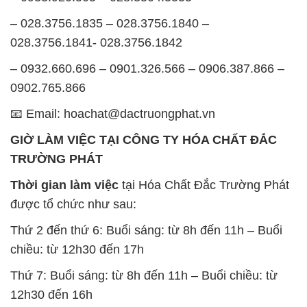
Thứ 7: Buổi sáng: từ 8h đến 11h – Buổi chiều: từ
12h30 đến 16h
Chủ nhật: Nghỉ chủ nhật hàng tuần
Chúng tôi rất trân trọng thời gian và cam kết tuân
thủ giờ làm việc để đảm bảo sự hỗ trợ tốt nhất cho
khách hàng và đảm bảo hiệu suất công việc cao
nhất của nhân viên.
BẢN ĐỒ MAP TẠI CÔNG TY HÓA CHẤT ĐẮC
TRƯỜNG PHÁT
ĐỊA CHỈ: 1229C Quốc lộ 1A, Phường Bình Trị
Đông B, Quận Bình Tân, Sài Gòn TP. Hồ Chí
Minh