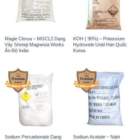
Sodium Percarbonate Dạng
Sodium Acetate – Natri
Bột Trung Quốc China
Acetate Trung Quốc China
Sodium Benzoate – Mốc Bột
Sodium Bicarbonate – Bicar
Chữ Cam Food Grade Trung
NaHCO3 Food Grade 3 Chữ
Quốc China
GGG Bao Jumbo ( Bành )
Trung Quốc China