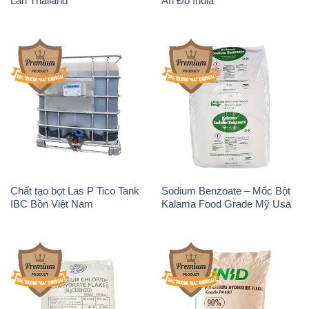
Magie Clorua – MGCL2 Dạng
KOH ( 90%) – Potassium
Vảy Shreeji Magnesia Works
Hydroxide Unid Hàn Quốc
Ấn Độ India
Korea