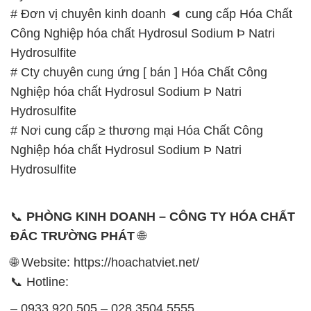
🌐 Website: https://hoachatviet.net/
📞 Hotline:
– 0933.920.505 – 028.3504.5555
– 028.3756.1835 – 028.3756.1840 –
028.3756.1841- 028.3756.1842
– 0932.660.696 – 0901.326.566 – 0906.387.866 –
0902.765.866
📧 Email: hoachat@dactruongphat.vn
GIỜ LÀM VIỆC TẠI CÔNG TY HÓA CHẤT ĐẮC
TRƯỜNG PHÁT
Thời gian làm việc
tại Hóa Chất Đắc Trường Phát
được tổ chức như sau:
Thứ 2 đến thứ 6: Buổi sáng: từ 8h đến 11h – Buổi
chiều: từ 12h30 đến 17h