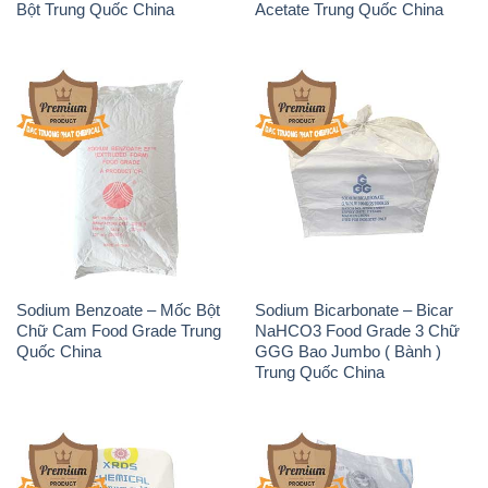
Phèn Nhôm – Al2(SO4)3 17%
Sodium Sulfide NA2S – Đá
Trung Quốc China
Thối Liyuan Trung Quốc China