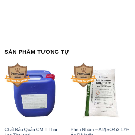
Chất Bảo Quản CMIT Thái
Phèn Nhôm – Al2(SO4)3 17%
Lan Thailand
Ấn Độ India
Chất tạo bọt Las P Tico Tank
Sodium Benzoate – Mốc Bột
IBC Bồn Việt Nam
Kalama Food Grade Mỹ Usa