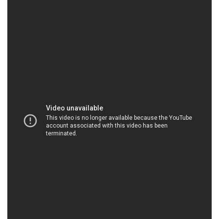
HOACHATVIET.NET | Công ty chuyên thương
mại _ cung ứng hóa chất tại Thành phố Hồ Chí
Minh
Công ty Hóa chất Đắc Trường Phát, với hơn một
thập kỷ hoạt động trong ngành công nghiệp hóa
chất, đã xây dựng một danh tiếng vững chắc trong
việc cung cấp và phân phối các sản phẩm hóa chất
hoàn thiện chất lượng cao. Chúng tôi tự hào là đối
tác đáng tin cậy cho nguồn cung ứng hóa chất an