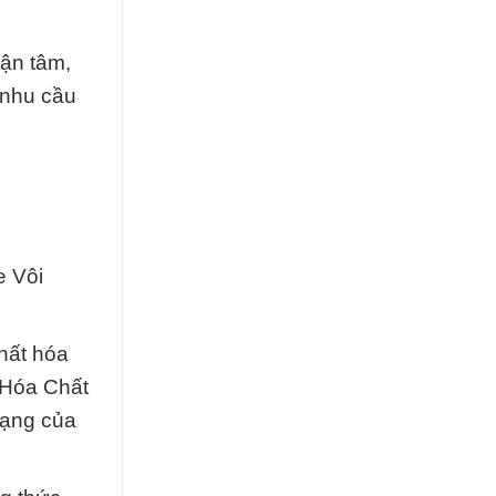
tận tâm,
 nhu cầu
e Vôi
hất hóa
 Hóa Chất
dạng của