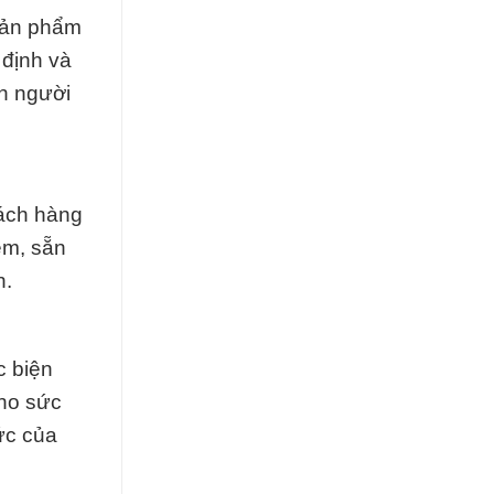
 Sản phẩm
 định và
n người
hách hàng
ệm, sẵn
n.
c biện
cho sức
ức của