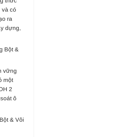
ng thức
 và có
ạo ra
ây dựng,
g Bột &
n vững
ó một
 OH 2
 soát ô
Bột & Vôi