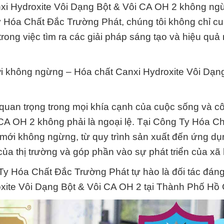
xi Hydroxite Vôi Dạng Bột & Vôi CA OH 2 không ng
y Hóa Chất Đắc Trường Phát, chúng tôi không chỉ c
ng việc tìm ra các giải pháp sáng tạo và hiệu quả 
ới không ngừng – Hóa chất Canxi Hydroxite Vôi Dạn
ò quan trọng trong mọi khía cạnh của cuộc sống và c
CA OH 2 không phải là ngoại lệ. Tại Công Ty Hóa C
 mới không ngừng, từ quy trình sản xuất đến ứng d
 thị trường và góp phần vào sự phát triển của xã 
Ty Hóa Chất Đắc Trường Phát tự hào là đối tác đáng
oxite Vôi Dạng Bột & Vôi CA OH 2 tại Thành Phố Hồ 