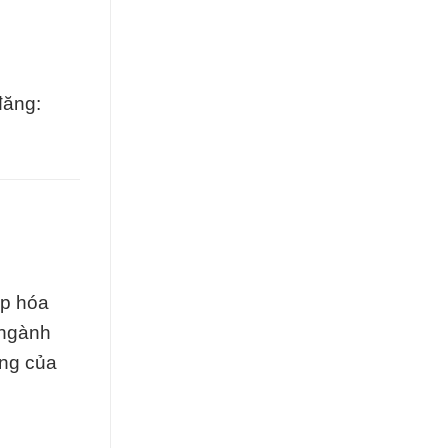
đăng:
ệp hóa
 ngành
ạng của