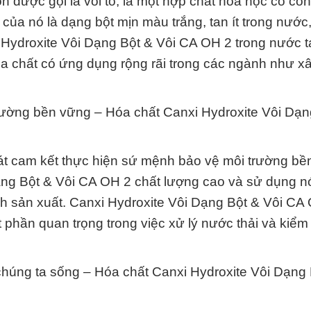
 được gọi là vôi tô, là một hợp chất hóa học có cô
ủa nó là dạng bột mịn màu trắng, tan ít trong nước,
Hydroxite Vôi Dạng Bột & Vôi CA OH 2 trong nước t
hóa chất có ứng dụng rộng rãi trong các ngành như x
rường bền vững – Hóa chất Canxi Hydroxite Vôi Dạn
át cam kết thực hiện sứ mệnh bảo vệ môi trường bề
ạng Bột & Vôi CA OH 2 chất lượng cao và sử dụng n
nh sản xuất. Canxi Hydroxite Vôi Dạng Bột & Vôi CA
 phần quan trọng trong việc xử lý nước thải và kiểm
 chúng ta sống – Hóa chất Canxi Hydroxite Vôi Dạng 