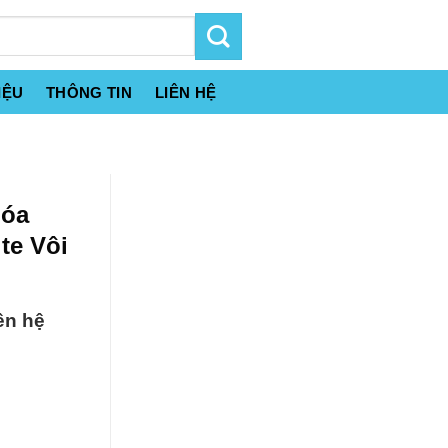
IỆU
THÔNG TIN
LIÊN HỆ
Hóa
te Vôi
ên hệ