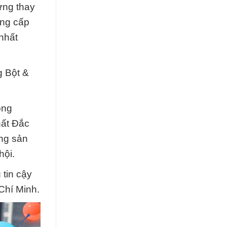
ừng thay
ung cấp
nhất
g Bột &
ông
hất Đắc
ụng sản
hội.
 tin cậy
Chí Minh.