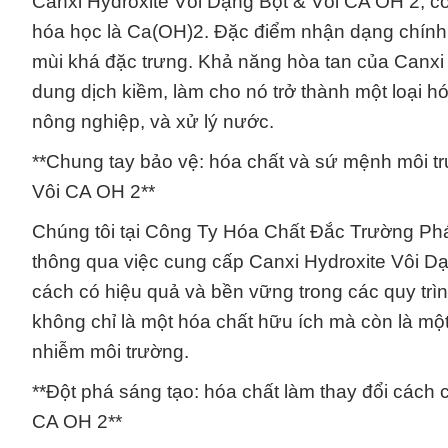
Canxi Hydroxite Vôi Dạng Bột & Vôi CA OH 2, còn
hóa học là Ca(OH)2. Đặc điểm nhận dạng chính c
mùi khá đặc trưng. Khả năng hòa tan của Canxi 
dung dịch kiềm, làm cho nó trở thành một loại 
nông nghiệp, và xử lý nước.
**Chung tay bảo vệ: hóa chất và sứ mệnh môi t
Vôi CA OH 2**
Chúng tôi tại Công Ty Hóa Chất Đắc Trường Ph
thông qua việc cung cấp Canxi Hydroxite Vôi D
cách có hiệu quả và bền vững trong các quy trì
không chỉ là một hóa chất hữu ích mà còn là một
nhiễm môi trường.
**Đột phá sáng tạo: hóa chất làm thay đổi cách
CA OH 2**