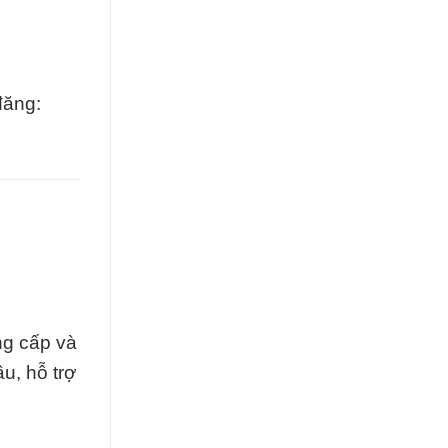
đăng:
ng cấp và
u, hỗ trợ