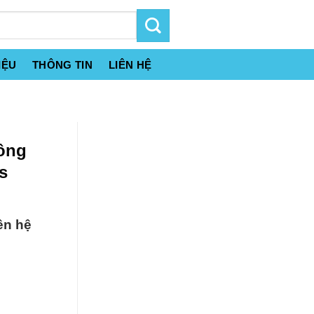
IỆU
THÔNG TIN
LIÊN HỆ
Công
s
ên hệ