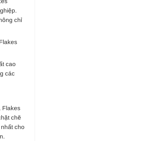
kes
ghiệp.
không chỉ
 Flakes
ất cao
ng các
& Flakes
chặt chẽ
 nhất cho
n.