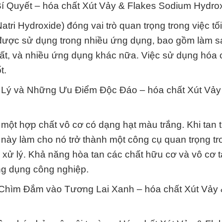
Bí Quyết – hóa chất Xút Vảy & Flakes Sodium Hydrox
ri Hydroxide) đóng vai trò quan trọng trong việc tố
ó được sử dụng trong nhiều ứng dụng, bao gồm làm sạ
hất, và nhiều ứng dụng khác nữa. Việc sử dụng hóa 
t.
ật Lý và Những Ưu Điểm Độc Đáo – hóa chất Xút Vảy
một hợp chất vô cơ có dạng hạt màu trắng. Khi tan 
 này làm cho nó trở thành một công cụ quan trọng tr
à xử lý. Khả năng hòa tan các chất hữu cơ và vô cơ t
ng dụng công nghiệp.
 Chìm Đắm vào Tương Lai Xanh – hóa chất Xút Vảy 