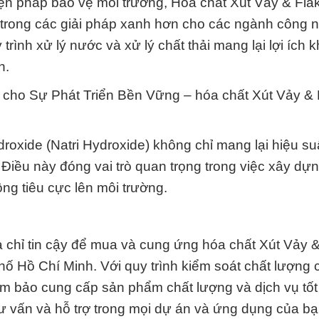
ện pháp bảo vệ môi trường, Hóa chất Xút Vảy & Fla
 trong các giải pháp xanh hơn cho các ngành công n
rình xử lý nước và xử lý chất thải mang lại lợi ích 
h.
g cho Sự Phát Triển Bền Vững – hóa chất Xút Vảy &
oxide (Natri Hydroxide) không chỉ mang lại hiệu su
. Điều này đóng vai trò quan trọng trong việc xây dự
ộng tiêu cực lên môi trường.
 chỉ tin cậy để mua và cung ứng hóa chất Xút Vảy 
hố Hồ Chí Minh. Với quy trình kiểm soát chất lượng 
ảm bảo cung cấp sản phẩm chất lượng và dịch vụ tốt
tư vấn và hỗ trợ trong mọi dự án và ứng dụng của bạ