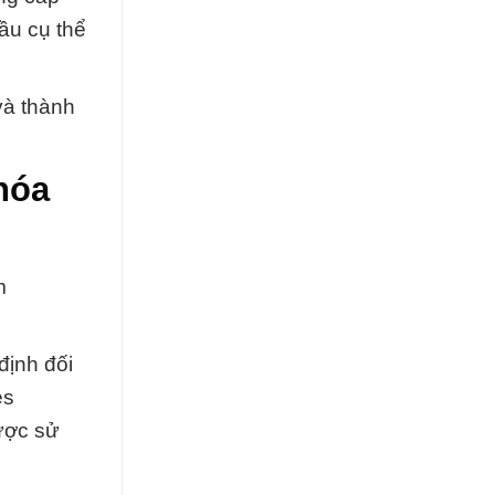
ầu cụ thể
và thành
hóa
m
định đối
es
được sử