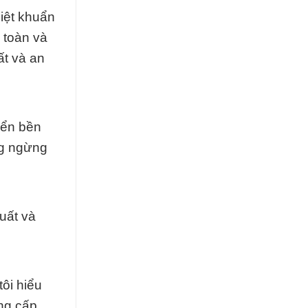
iệt khuẩn
 toàn và
ất và an
iển bền
ng ngừng
uất và
ôi hiểu
ung cấp