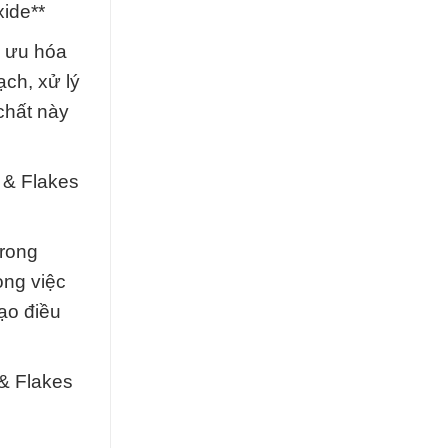
ide**
i ưu hóa
ch, xử lý
chất này
 & Flakes
trong
ong việc
ạo điều
& Flakes