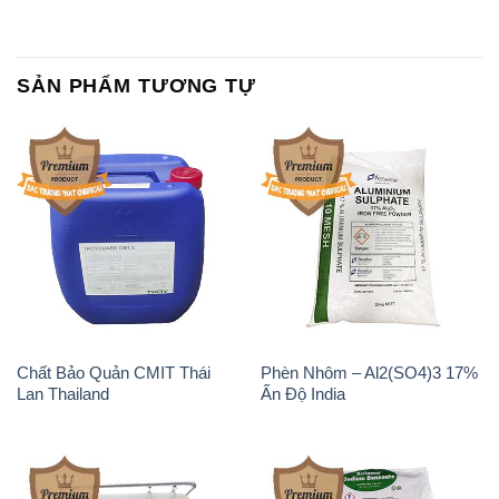
SẢN PHẨM TƯƠNG TỰ
Chất Bảo Quản CMIT Thái
Phèn Nhôm – Al2(SO4)3 17%
Lan Thailand
Ấn Độ India