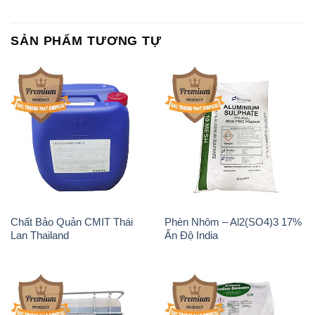
SẢN PHẨM TƯƠNG TỰ
Chất Bảo Quản CMIT Thái
Phèn Nhôm – Al2(SO4)3 17%
Lan Thailand
Ấn Độ India