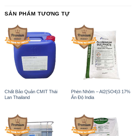
SẢN PHẨM TƯƠNG TỰ
Chất Bảo Quản CMIT Thái
Phèn Nhôm – Al2(SO4)3 17%
Lan Thailand
Ấn Độ India