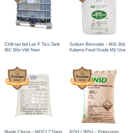
Chất tạo bọt Las P Tico Tank
Sodium Benzoate – Mốc Bột
IBC Bồn Việt Nam
Kalama Food Grade Mỹ Usa
Magie Clorua – MGCL2 Dạng
KOH ( 90%) – Potassium