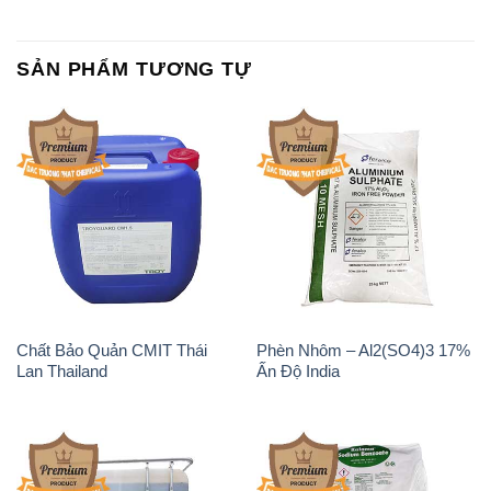
SẢN PHẨM TƯƠNG TỰ
Chất Bảo Quản CMIT Thái
Phèn Nhôm – Al2(SO4)3 17%
Lan Thailand
Ấn Độ India