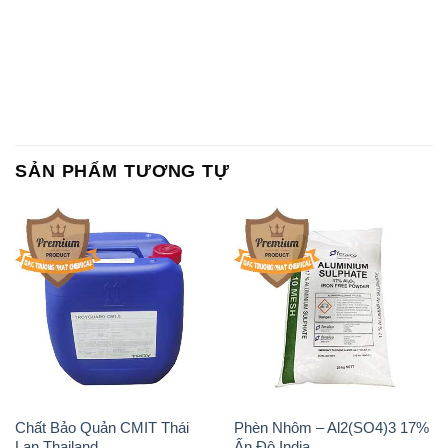
SẢN PHẨM TƯƠNG TỰ
Chất Bảo Quản CMIT Thái
Phèn Nhôm – Al2(SO4)3 17%
Lan Thailand
Ấn Độ India