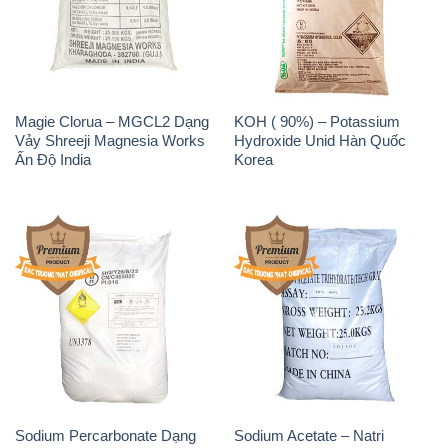
Magie Clorua – MGCL2 Dạng
KOH ( 90%) – Potassium
Vảy Shreeji Magnesia Works
Hydroxide Unid Hàn Quốc
Ấn Độ India
Korea
Sodium Percarbonate Dạng
Sodium Acetate – Natri