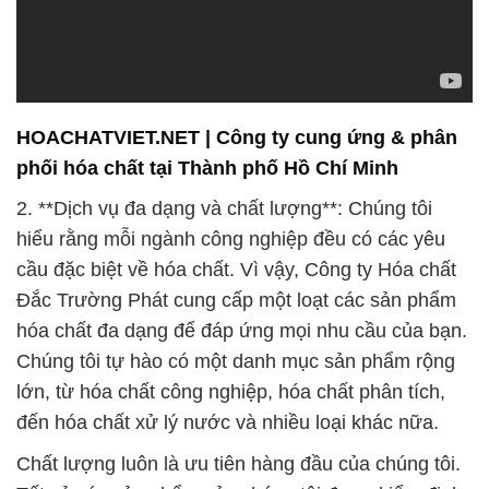
cầu đặc biệt về hóa chất. Vì vậy, Công ty Hóa chất
Đắc Trường Phát cung cấp một loạt các sản phẩm
hóa chất đa dạng để đáp ứng mọi nhu cầu của bạn.
Chúng tôi tự hào có một danh mục sản phẩm rộng
lớn, từ hóa chất công nghiệp, hóa chất phân tích,
đến hóa chất xử lý nước và nhiều loại khác nữa.
Chất lượng luôn là ưu tiên hàng đầu của chúng tôi.
Tất cả các sản phẩm của chúng tôi được kiểm định
chặt chẽ và tuân thủ các tiêu chuẩn an toàn cao
nhất. Chúng tôi đảm bảo rằng bạn sẽ nhận được
sản phẩm hóa chất chất lượng và an toàn nhất từ
chúng tôi.
3. **Sự đổi mới và phát triển liên tục**: Để đáp ứng
những thách thức của thời đại hiện nay, chúng tôi
không ngừng nâng cao chất lượng sản phẩm và
dịch vụ của mình. Chúng tôi luôn tìm kiếm những