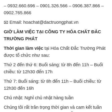
Thứ 2 đến thứ 6: Buổi sáng: từ 8h đến 11h – Buổi
chiều: từ 12h30 đến 17h
Thứ 7: Buổi sáng: từ 8h đến 11h – Buổi chiều: từ
12h30 đến 16h
Chủ nhật: Nghỉ chủ nhật hàng tuần
Chúng tôi rất trân trọng thời gian và cam kết tuân
thủ giờ làm việc để đảm bảo sự hỗ trợ tốt nhất cho
khách hàng và đảm bảo hiệu suất công việc cao
nhất của nhân viên.
BẢN ĐỒ MAP TẠI CÔNG TY HÓA CHẤT ĐẮC
TRƯỜNG PHÁT
ĐỊA CHỈ: 1229C Quốc lộ 1A, Phường Bình Trị
Đông B, Quận Bình Tân, Sài Gòn TP. Hồ Chí
Minh