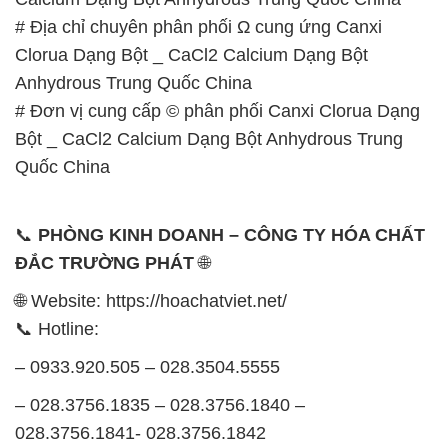
ĐẮC TRƯỜNG PHÁT
🌐
🌐 Website: https://hoachatviet.net/
📞 Hotline:
– 0933.920.505 – 028.3504.5555
– 028.3756.1835 – 028.3756.1840 –
028.3756.1841- 028.3756.1842
– 0932.660.696 – 0901.326.566 – 0906.387.866 –
0902.765.866
📧 Email: hoachat@dactruongphat.vn
GIỜ LÀM VIỆC TẠI CÔNG TY HÓA CHẤT ĐẮC
TRƯỜNG PHÁT
Thời gian làm việc
tại Hóa Chất Đắc Trường Phát
được tổ chức như sau: