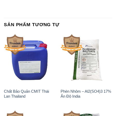
Chất Bảo Quản CMIT Thái
Phèn Nhôm – Al2(SO4)3 17%
Lan Thailand
Ấn Độ India
Chất tạo bọt Las P Tico Tank
Sodium Benzoate – Mốc Bột
IBC Bồn Việt Nam
Kalama Food Grade Mỹ Usa