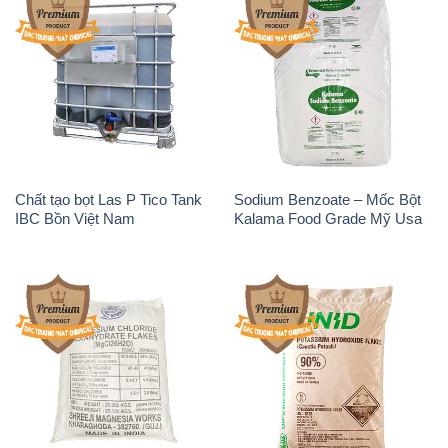
Magie Clorua – MGCL2 Dạng
KOH ( 90%) – Potassium
Vảy Shreeji Magnesia Works
Hydroxide Unid Hàn Quốc
Ấn Độ India
Korea