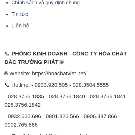
📞 Hotline: - 0933.920.505 - 028.3504.5555
- 028.3756.1835 - 028.3756.1840 - 028.3756.1841-
028.3756.1842
- 0932.660.696 - 0901.326.566 - 0906.387.866 -
0902.765.866
📧 Email: hoachat@dactruongphat.vn
ĐỊA CHỈ
1229C Quốc lộ 1A, Phường Bình Trị Đông B,
Quận Bình Tân, TP. Hồ Chí Minh
CÔNG TY XNK TM SX HÓA CHẤT ĐẮC TRƯỜNG