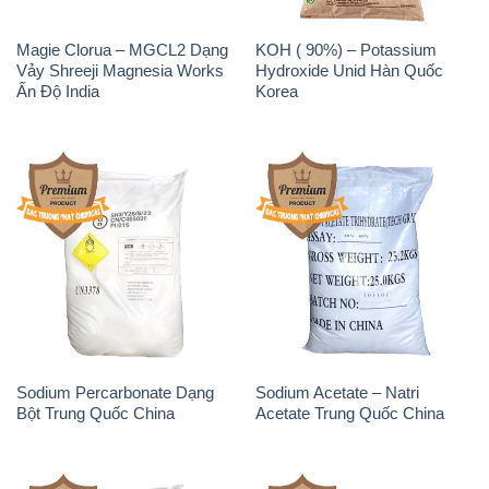
Sodium Percarbonate Dạng
Sodium Acetate – Natri
Bột Trung Quốc China
Acetate Trung Quốc China
Sodium Benzoate – Mốc Bột
Sodium Bicarbonate – Bicar
Chữ Cam Food Grade Trung
NaHCO3 Food Grade 3 Chữ
Quốc China
GGG Bao Jumbo ( Bành )