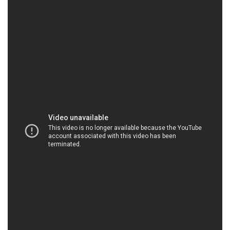
HOACHATVIET.NET | Công ty cung ứng & phân
phối hóa chất tại Thành phố Hồ Chí Minh
2. **Dịch vụ đa dạng và chất lượng**: Chúng tôi
hiểu rằng mỗi ngành công nghiệp đều có các yêu