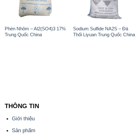
THÔNG TIN
Giới thiệu
Sản phẩm
Chính sách và quy định chung
Tin tức
Liên hệ
📞
PHÒNG KINH DOANH - CÔNG TY HÓA CHẤT
ĐẮC TRƯỜNG PHÁT
🌐
🌐 Website: https://hoachatviet.net/