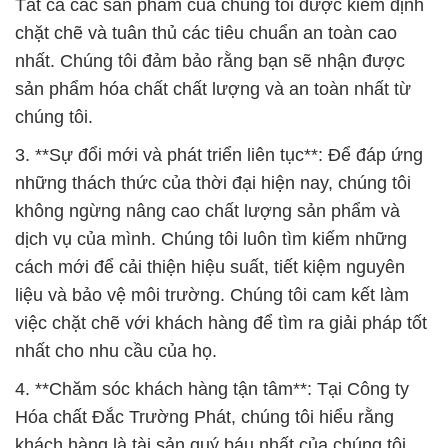
cách mới để cải thiện hiệu suất, tiết kiệm nguyên
liệu và bảo vệ môi trường. Chúng tôi cam kết làm
việc chặt chẽ với khách hàng để tìm ra giải pháp tốt
nhất cho nhu cầu của họ.
4. **Chăm sóc khách hàng tận tâm**: Tại Công ty
Hóa chất Đắc Trường Phát, chúng tôi hiểu rằng
khách hàng là tài sản quý báu nhất của chúng tôi.
Chúng tôi luôn lắng nghe ý kiến của khách hàng và
sẵn sàng hỗ trợ họ trong mọi khía cạnh. Đội ngũ
nhân viên chuyên nghiệp của chúng tôi sẽ giúp bạn
chọn lựa sản phẩm phù hợp nhất và cung cấp thông
tin chi tiết về cách sử dụng hóa chất một cách an
toàn và hiệu quả.
5. **Mục tiêu và tầm nhìn**: Chúng tôi luôn đặt ra
mục tiêu cao cả là trở thành một trong những công