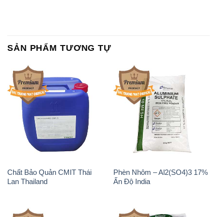
SẢN PHẨM TƯƠNG TỰ
Chất Bảo Quản CMIT Thái
Phèn Nhôm – Al2(SO4)3 17%
Lan Thailand
Ấn Độ India