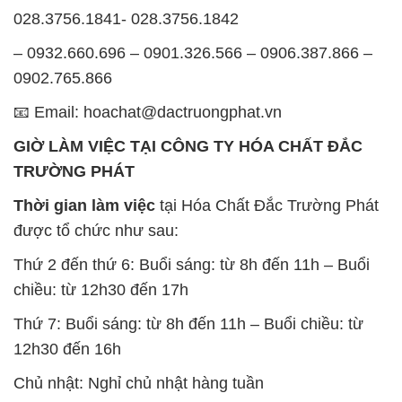
📧 Email: hoachat@dactruongphat.vn
GIỜ LÀM VIỆC TẠI CÔNG TY HÓA CHẤT ĐẮC
TRƯỜNG PHÁT
Thời gian làm việc
tại Hóa Chất Đắc Trường Phát
được tổ chức như sau:
Thứ 2 đến thứ 6: Buổi sáng: từ 8h đến 11h – Buổi
chiều: từ 12h30 đến 17h
Thứ 7: Buổi sáng: từ 8h đến 11h – Buổi chiều: từ
12h30 đến 16h
Chủ nhật: Nghỉ chủ nhật hàng tuần
Chúng tôi rất trân trọng thời gian và cam kết tuân
thủ giờ làm việc để đảm bảo sự hỗ trợ tốt nhất cho
khách hàng và đảm bảo hiệu suất công việc cao
nhất của nhân viên.