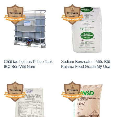
Chất tạo bọt Las P Tico Tank
Sodium Benzoate – Mốc Bột
IBC Bồn Việt Nam
Kalama Food Grade Mỹ Usa
Magie Clorua – MGCL2 Dạng
KOH ( 90%) – Potassium
Vảy Shreeji Magnesia Works
Hydroxide Unid Hàn Quốc
Ấn Độ India
Korea