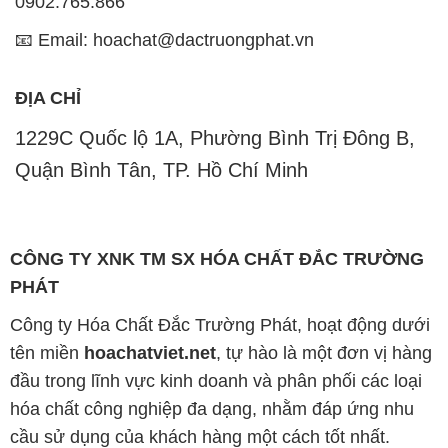
1229C Quốc lộ 1A, Phường Bình Trị Đông B,
Quận Bình Tân, TP. Hồ Chí Minh
CÔNG TY XNK TM SX HÓA CHẤT ĐẮC TRƯỜNG
PHÁT
Công ty Hóa Chất Đắc Trường Phát, hoạt động dưới
tên miền
hoachatviet.net
, tự hào là một đơn vị hàng
đầu trong lĩnh vực kinh doanh và phân phối các loại
hóa chất công nghiệp đa dạng, nhằm đáp ứng nhu
cầu sử dụng của khách hàng một cách tốt nhất.
Chúng tôi cam kết mang đến sự hài lòng và đáp ứng
mọi nhu cầu của khách hàng với tiêu chí hàng đầu.
Để đạt được mục tiêu này, chúng tôi cung cấp những
sản phẩm hóa chất chất lượng cao với giá thành hợp