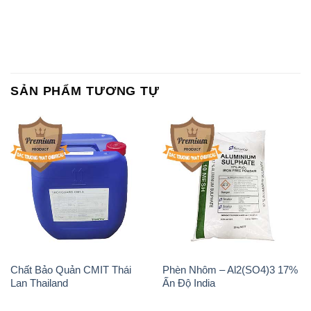
SẢN PHẨM TƯƠNG TỰ
Chất Bảo Quản CMIT Thái
Phèn Nhôm – Al2(SO4)3 17%
Lan Thailand
Ấn Độ India