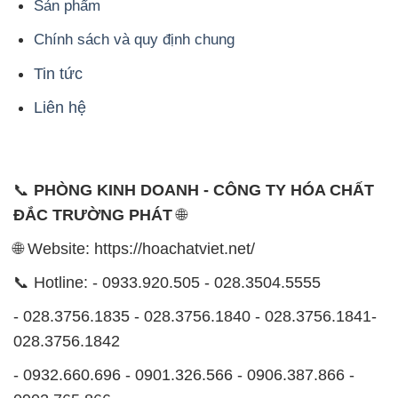
📞
PHÒNG KINH DOANH - CÔNG TY HÓA CHẤT
ĐẮC TRƯỜNG PHÁT
🌐
🌐 Website: https://hoachatviet.net/
📞 Hotline: - 0933.920.505 - 028.3504.5555
- 028.3756.1835 - 028.3756.1840 - 028.3756.1841-
028.3756.1842
- 0932.660.696 - 0901.326.566 - 0906.387.866 -
0902.765.866
📧 Email: hoachat@dactruongphat.vn
ĐỊA CHỈ