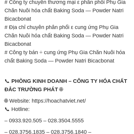
Bicacbonat
# Công ty bán ÷ cung ứng Phụ Gia Chăn Nuôi hóa
chất Baking Soda — Powder Natri Bicacbonat
📞
PHÒNG KINH DOANH – CÔNG TY HÓA CHẤT
ĐẮC TRƯỜNG PHÁT
🌐
🌐 Website: https://hoachatviet.net/
📞 Hotline:
– 0933.920.505 – 028.3504.5555
– 028.3756.1835 – 028.3756.1840 –
028.3756.1841- 028.3756.1842
– 0932.660.696 – 0901.326.566 – 0906.387.866 –
0902.765.866