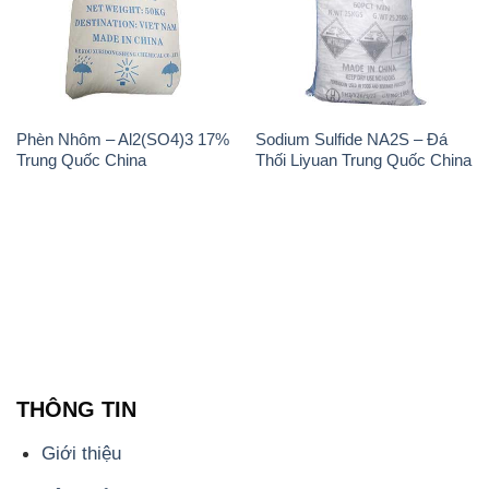
Phèn Nhôm – Al2(SO4)3 17%
Sodium Sulfide NA2S – Đá
Trung Quốc China
Thối Liyuan Trung Quốc China
THÔNG TIN
Giới thiệu
Sản phẩm
Chính sách và quy định chung
Tin tức
Liên hệ