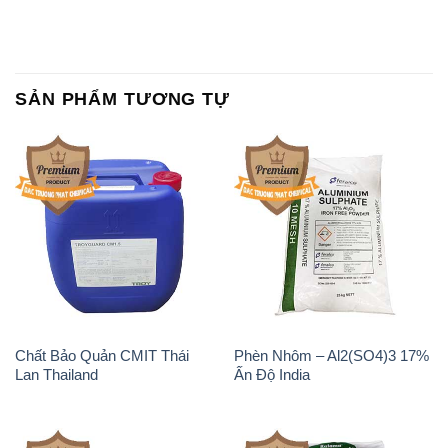
SẢN PHẨM TƯƠNG TỰ
Chất Bảo Quản CMIT Thái
Phèn Nhôm – Al2(SO4)3 17%
Lan Thailand
Ấn Độ India