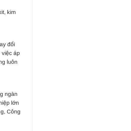
t, kim
ay đổi
 việc áp
ng luôn
ng ngàn
hiệp lớn
àng, Công