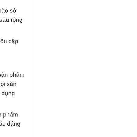
 hào sở
 sâu rộng
uôn cập
 sản phẩm
ọi sản
g dụng
ản phẩm
tác đáng