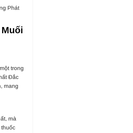
ờng Phát
 Muối
một trong
hất Đắc
h, mang
ất, mà
 thuốc