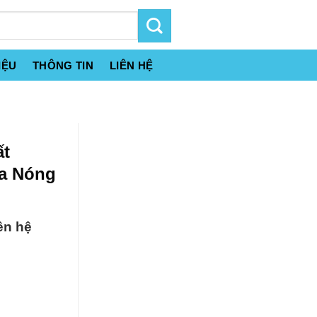
IỆU
THÔNG TIN
LIÊN HỆ
ất
da Nóng
ên hệ