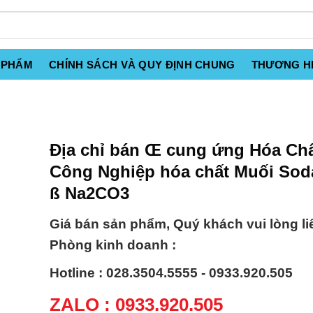
 PHẨM
CHÍNH SÁCH VÀ QUY ĐỊNH CHUNG
THƯƠNG H
Địa chỉ bán Œ cung ứng Hóa Ch
Công Nghiệp hóa chất Muối So
ß Na2CO3
Giá bán sản phẩm, Quý khách vui lòng li
Phòng kinh doanh :
Hotline : 028.3504.5555 - 0933.920.505
ZALO : 0933.920.505