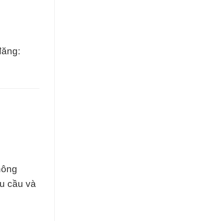
đăng:
hông
êu cầu và