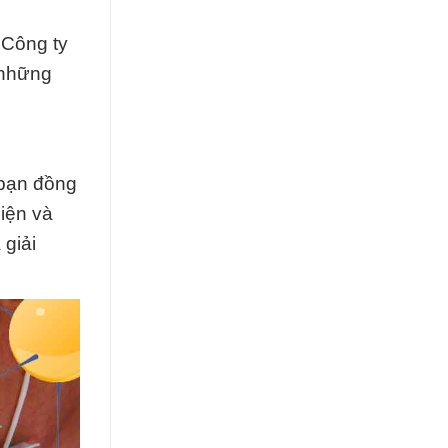
 Công ty
 những
 bạn đồng
iện và
 giải