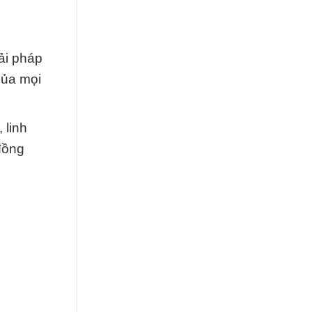
ải pháp
của mọi
 linh
đồng