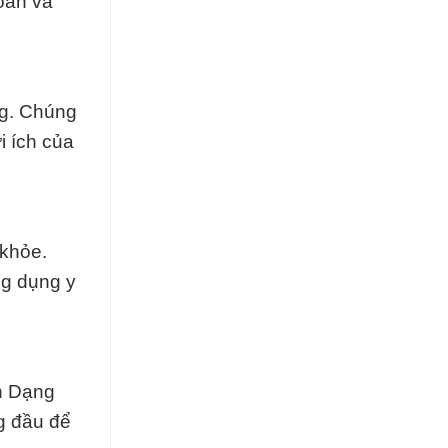
oàn và
ng. Chúng
i ích của
 khỏe.
ng dụng y
n Dạng
g đầu để