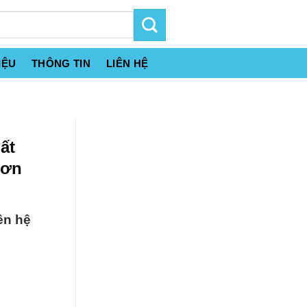
IỆU
THÔNG TIN
LIÊN HỆ
ất
Đơn
ên hệ