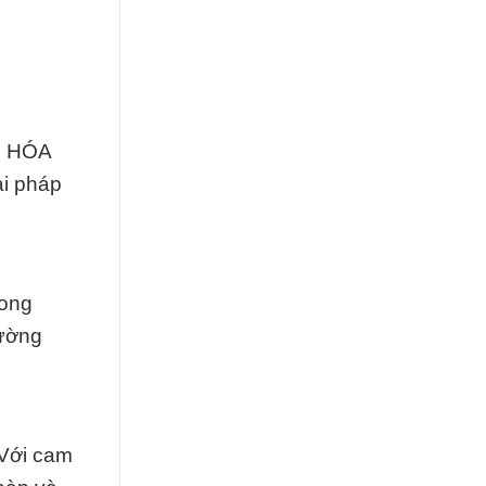
ối HÓA
ải pháp
rong
hường
 Với cam