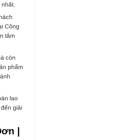
 nhất.
khách
tại Công
an tâm
mà còn
sản phẩm
hành
oàn lao
 đến giải
ơn |