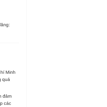
đăng:
Chí Minh
g quá
òn đảm
ấp các