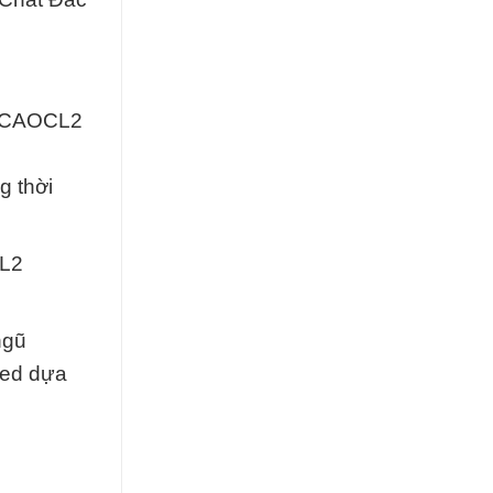
 | CAOCL2
g thời
CL2
ngũ
ted dựa