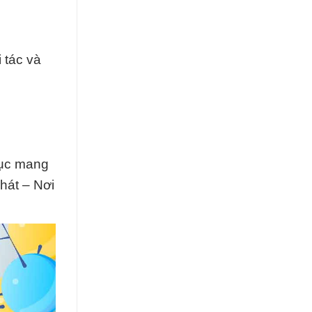
 tác và
tục mang
hát – Nơi