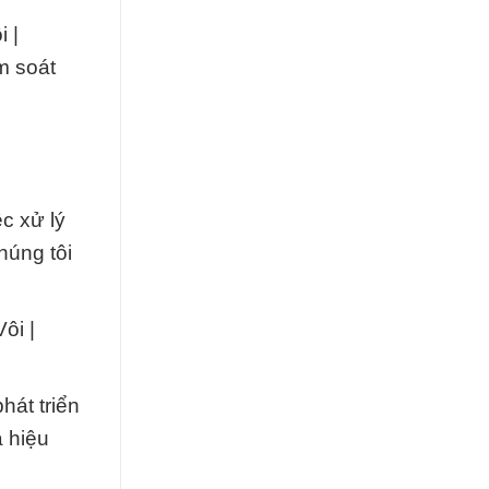
 |
m soát
c xử lý
húng tôi
ôi |
hát triển
 hiệu