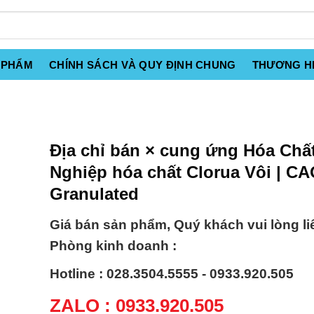
 PHẨM
CHÍNH SÁCH VÀ QUY ĐỊNH CHUNG
THƯƠNG H
Địa chỉ bán × cung ứng Hóa Chấ
Nghiệp hóa chất Clorua Vôi | C
Granulated
Giá bán sản phẩm, Quý khách vui lòng li
Phòng kinh doanh :
Hotline : 028.3504.5555 - 0933.920.505
ZALO : 0933.920.505