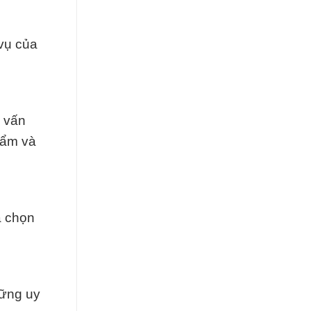
vụ của
ư vấn
hẩm và
a chọn
vững uy