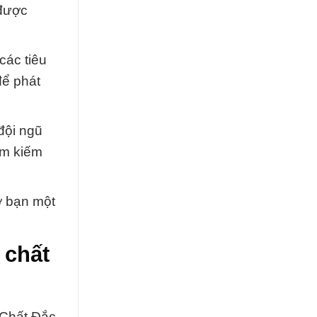
 được
các tiêu
để phát
đội ngũ
ìm kiếm
ợ bạn một
 chất
 Chất Đắc