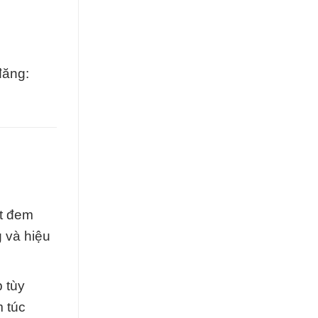
đăng:
ết đem
 và hiệu
 tùy
 túc