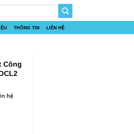
IỆU
THÔNG TIN
LIÊN HỆ
t Công
AOCL2
ên hệ