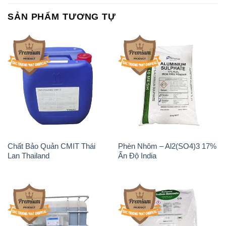
SẢN PHẨM TƯƠNG TỰ
Chất Bảo Quản CMIT Thái
Phèn Nhôm – Al2(SO4)3 17%
Lan Thailand
Ấn Độ India