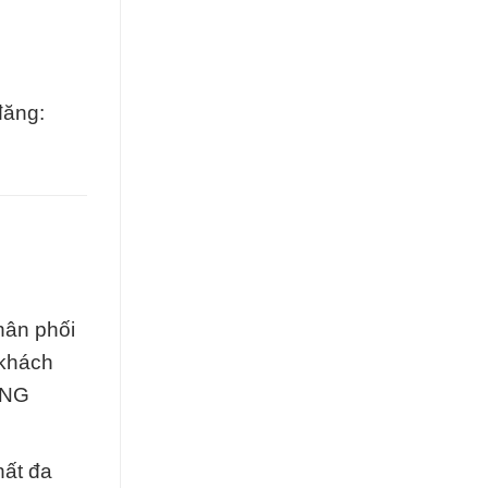
đăng:
ân phối
 khách
ỜNG
ất đa