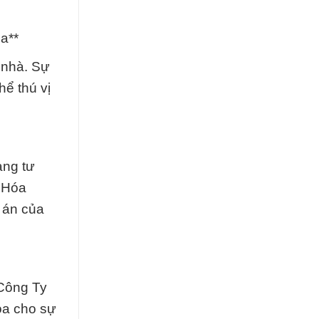
a**
 nhà. Sự
ể thú vị
àng tư
y Hóa
 án của
 Công Ty
óa cho sự