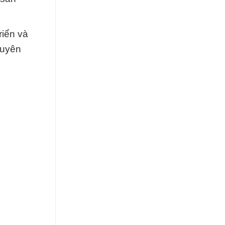
riển và
huyên