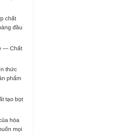
ợp chất
 hàng đầu
ne — Chất
ến thức
sản phẩm
t tạo bọt
 của hóa
 muốn mọi