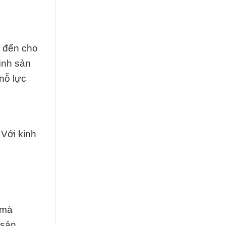
g đến cho
ình sản
nỗ lực
 Với kinh
 mà
 sản