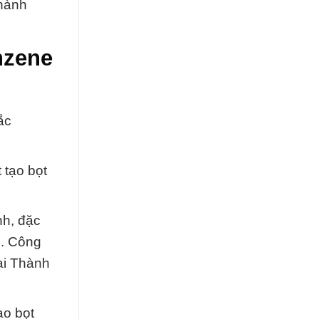
thành
nzene
ắc
 tạo bọt
nh, đặc
o. Công
ại Thành
ạo bọt