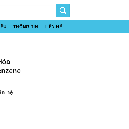
IỆU
THÔNG TIN
LIÊN HỆ
Hóa
enzene
ên hệ