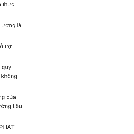
n thực
lượng là
ỗ trợ
 quy
à không
ọng của
ởng tiêu
 PHÁT