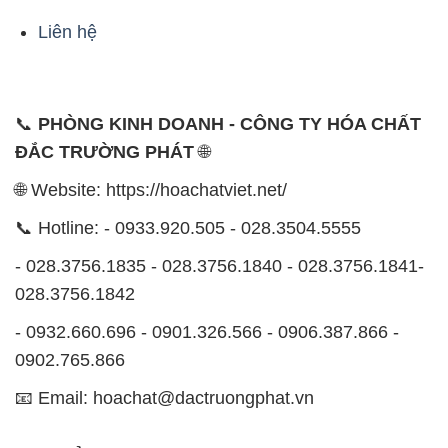
📞
PHÒNG KINH DOANH - CÔNG TY HÓA CHẤT
ĐẮC TRƯỜNG PHÁT
🌐
🌐 Website: https://hoachatviet.net/
📞 Hotline: - 0933.920.505 - 028.3504.5555
- 028.3756.1835 - 028.3756.1840 - 028.3756.1841-
028.3756.1842
- 0932.660.696 - 0901.326.566 - 0906.387.866 -
0902.765.866
📧 Email: hoachat@dactruongphat.vn
ĐỊA CHỈ
1229C Quốc lộ 1A, Phường Bình Trị Đông B,
Quận Bình Tân, TP. Hồ Chí Minh