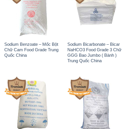
Sodium Benzoate – Mốc Bột
Sodium Bicarbonate – Bicar
Chữ Cam Food Grade Trung
NaHCO3 Food Grade 3 Chữ
Quốc China
GGG Bao Jumbo ( Bành )
Trung Quốc China
Phèn Nhôm – Al2(SO4)3 17%
Sodium Sulfide NA2S – Đá
Trung Quốc China
Thối Liyuan Trung Quốc China