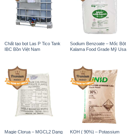
Chất tạo bọt Las P Tico Tank
Sodium Benzoate – Mốc Bột
IBC Bồn Việt Nam
Kalama Food Grade Mỹ Usa
Magie Clorua – MGCL2 Dạng
KOH ( 90%) – Potassium
Vảy Shreeji Magnesia Works
Hydroxide Unid Hàn Quốc
Ấn Độ India
Korea