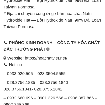
📞
PHÒNG KINH DOANH – CÔNG TY HÓA CHẤT
ĐẮC TRƯỜNG PHÁT
🌐
🌐 Website: https://hoachatviet.net/
📞 Hotline:
– 0933.920.505 – 028.3504.5555
– 028.3756.1835 – 028.3756.1840 –
028.3756.1841- 028.3756.1842
– 0932.660.696 – 0901.326.566 – 0906.387.866 –
0902.765.866
📧 Email: hoachat@dactruongphat.vn
GIỜ LÀM VIỆC TẠI CÔNG TY HÓA CHẤT ĐẮC
TRƯỜNG PHÁT