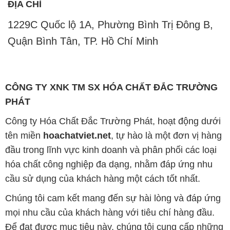
CÔNG TY XNK TM SX HÓA CHẤT ĐẮC TRƯỜNG
PHÁT
Công ty Hóa Chất Đắc Trường Phát, hoạt động dưới
tên miền
hoachatviet.net
, tự hào là một đơn vị hàng
đầu trong lĩnh vực kinh doanh và phân phối các loại
hóa chất công nghiệp đa dạng, nhằm đáp ứng nhu
cầu sử dụng của khách hàng một cách tốt nhất.
Chúng tôi cam kết mang đến sự hài lòng và đáp ứng
mọi nhu cầu của khách hàng với tiêu chí hàng đầu.
Để đạt được mục tiêu này, chúng tôi cung cấp những
sản phẩm hóa chất chất lượng cao với giá thành hợp
lý, tạo nên giá trị thực sự cho khách hàng.
Uy tín là nguyên tắc hàng đầu trong hoạt động kinh
doanh của chúng tôi. Chúng tôi luôn ý thức rằng mỗi