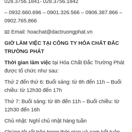
028.3756.1841- 028.3756.1842
– 0932.660.696 – 0901.326.566 – 0906.387.866 –
0902.765.866
📧 Email: hoachat@dactruongphat.vn
GIỜ LÀM VIỆC TẠI CÔNG TY HÓA CHẤT ĐẮC
TRƯỜNG PHÁT
Thời gian làm việc
tại Hóa Chất Đắc Trường Phát
được tổ chức như sau:
Thứ 2 đến thứ 6: Buổi sáng: từ 8h đến 11h – Buổi
chiều: từ 12h30 đến 17h
Thứ 7: Buổi sáng: từ 8h đến 11h – Buổi chiều: từ
12h30 đến 16h
Chủ nhật: Nghỉ chủ nhật hàng tuần
Chúng tôi rất trân trọng thời gian và cam kết tuân