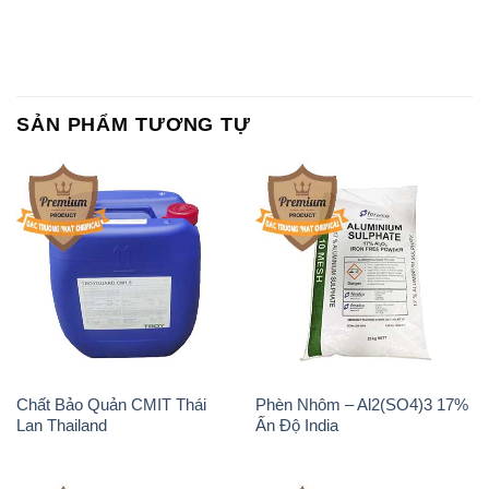
SẢN PHẨM TƯƠNG TỰ
Chất Bảo Quản CMIT Thái
Phèn Nhôm – Al2(SO4)3 17%
Lan Thailand
Ấn Độ India