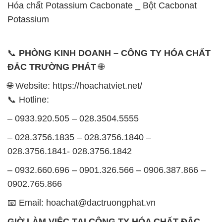
Hóa chất Potassium Cacbonate _ Bột Cacbonat
Potassium
📞
PHÒNG KINH DOANH – CÔNG TY HÓA CHẤT
ĐẮC TRƯỜNG PHÁT
🌐
🌐 Website: https://hoachatviet.net/
📞 Hotline:
– 0933.920.505 – 028.3504.5555
– 028.3756.1835 – 028.3756.1840 –
028.3756.1841- 028.3756.1842
– 0932.660.696 – 0901.326.566 – 0906.387.866 –
0902.765.866
📧 Email: hoachat@dactruongphat.vn
GIỜ LÀM VIỆC TẠI CÔNG TY HÓA CHẤT ĐẮC