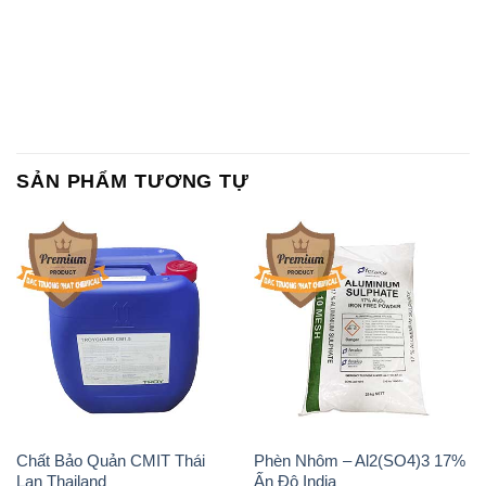
SẢN PHẨM TƯƠNG TỰ
Chất Bảo Quản CMIT Thái
Phèn Nhôm – Al2(SO4)3 17%
Lan Thailand
Ấn Độ India