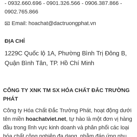
- 0932.660.696 - 0901.326.566 - 0906.387.866 -
0902.765.866
📧 Email: hoachat@dactruongphat.vn
ĐỊA CHỈ
1229C Quốc lộ 1A, Phường Bình Trị Đông B,
Quận Bình Tân, TP. Hồ Chí Minh
CÔNG TY XNK TM SX HÓA CHẤT ĐẮC TRƯỜNG
PHÁT
Công ty Hóa Chất Đắc Trường Phát, hoạt động dưới
tên miền
hoachatviet.net
, tự hào là một đơn vị hàng
đầu trong lĩnh vực kinh doanh và phân phối các loại
hóa chất công nghiệp đa dạng, nhằm đáp ứng nhu