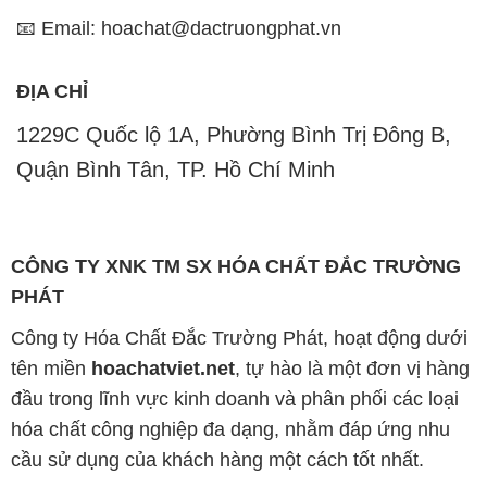
1229C Quốc lộ 1A, Phường Bình Trị Đông B,
Quận Bình Tân, TP. Hồ Chí Minh
CÔNG TY XNK TM SX HÓA CHẤT ĐẮC TRƯỜNG
PHÁT
Công ty Hóa Chất Đắc Trường Phát, hoạt động dưới
tên miền
hoachatviet.net
, tự hào là một đơn vị hàng
đầu trong lĩnh vực kinh doanh và phân phối các loại
hóa chất công nghiệp đa dạng, nhằm đáp ứng nhu
cầu sử dụng của khách hàng một cách tốt nhất.
Chúng tôi cam kết mang đến sự hài lòng và đáp ứng
mọi nhu cầu của khách hàng với tiêu chí hàng đầu.
Để đạt được mục tiêu này, chúng tôi cung cấp những
sản phẩm hóa chất chất lượng cao với giá thành hợp