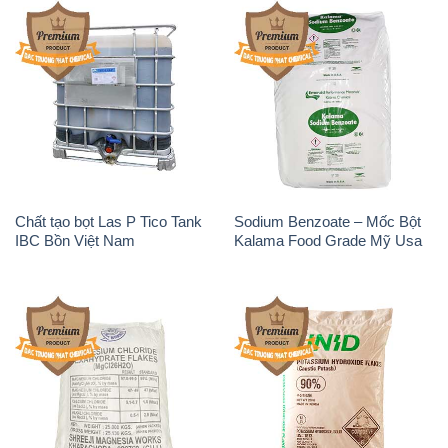
Chất tạo bọt Las P Tico Tank
Sodium Benzoate – Mốc Bột
IBC Bồn Việt Nam
Kalama Food Grade Mỹ Usa
Magie Clorua – MGCL2 Dạng
KOH ( 90%) – Potassium
Vảy Shreeji Magnesia Works
Hydroxide Unid Hàn Quốc
Ấn Độ India
Korea