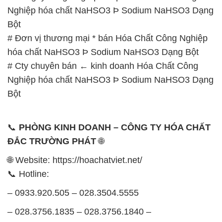
# Cty chuyên bán ← kinh doanh Hóa Chất Công
Nghiệp hóa chất NaHSO3 Þ Sodium NaHSO3 Dạng
Bột
📞
PHÒNG KINH DOANH – CÔNG TY HÓA CHẤT
ĐẮC TRƯỜNG PHÁT
🌐
🌐 Website: https://hoachatviet.net/
📞 Hotline:
– 0933.920.505 – 028.3504.5555
– 028.3756.1835 – 028.3756.1840 –
028.3756.1841- 028.3756.1842
– 0932.660.696 – 0901.326.566 – 0906.387.866 –
0902.765.866
📧 Email: hoachat@dactruongphat.vn