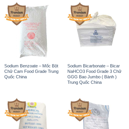
Sodium Benzoate – Mốc Bột
Sodium Bicarbonate – Bicar
Chữ Cam Food Grade Trung
NaHCO3 Food Grade 3 Chữ
Quốc China
GGG Bao Jumbo ( Bành )
Trung Quốc China
Phèn Nhôm – Al2(SO4)3 17%
Sodium Sulfide NA2S – Đá