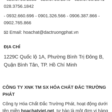
📧 Email: hoachat@dactruongphat.vn
ĐỊA CHỈ
1229C Quốc lộ 1A, Phường Bình Trị Đông B,
Quận Bình Tân, TP. Hồ Chí Minh
CÔNG TY XNK TM SX HÓA CHẤT ĐẮC TRƯỜNG
PHÁT
Công ty Hóa Chất Đắc Trường Phát, hoạt động dưới
tên miền
hoachatviet.net
, tự hào là một đơn vị hàng
đầu trong lĩnh vực kinh doanh và phân phối các loại
hóa chất công nghiệp đa dạng, nhằm đáp ứng nhu
cầu sử dụng của khách hàng một cách tốt nhất.
Chúng tôi cam kết mang đến sự hài lòng và đáp ứng