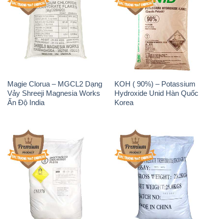
Magie Clorua – MGCL2 Dạng
KOH ( 90%) – Potassium
Vảy Shreeji Magnesia Works
Hydroxide Unid Hàn Quốc
Ấn Độ India
Korea
Sodium Percarbonate Dạng
Sodium Acetate – Natri
Bột Trung Quốc China
Acetate Trung Quốc China