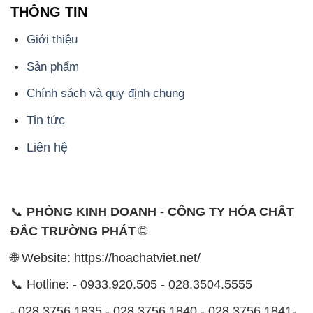
Chính sách và quy định chung
Tin tức
Liên hệ
📞
PHÒNG KINH DOANH - CÔNG TY HÓA CHẤT
ĐẮC TRƯỜNG PHÁT
🌐
🌐 Website: https://hoachatviet.net/
📞 Hotline: - 0933.920.505 - 028.3504.5555
- 028.3756.1835 - 028.3756.1840 - 028.3756.1841-
028.3756.1842
- 0932.660.696 - 0901.326.566 - 0906.387.866 -
0902.765.866