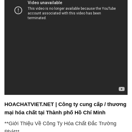
HOACHATVIET.NET | Công ty cung cấp / thương
mại hóa chất tại Thành phố Hồ Chí Minh
**Giới Thiệu Về Công Ty Hóa Chất Đắc Trường
Phát**
Tại Công ty Hóa chất Đắc Trường Phát, chúng tôi
tận hiểu rằng lựa chọn hóa chất phù hợp đóng vai
trò quan trọng trong quá trình sản xuất và sử dụng.
Với danh mục sản phẩm đa dạng và phong phú,