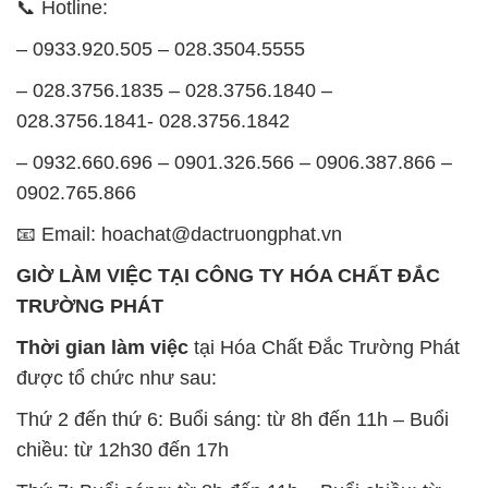
– 0932.660.696 – 0901.326.566 – 0906.387.866 –
0902.765.866
📧 Email: hoachat@dactruongphat.vn
GIỜ LÀM VIỆC TẠI CÔNG TY HÓA CHẤT ĐẮC
TRƯỜNG PHÁT
Thời gian làm việc
tại Hóa Chất Đắc Trường Phát
được tổ chức như sau:
Thứ 2 đến thứ 6: Buổi sáng: từ 8h đến 11h – Buổi
chiều: từ 12h30 đến 17h
Thứ 7: Buổi sáng: từ 8h đến 11h – Buổi chiều: từ
12h30 đến 16h
Chủ nhật: Nghỉ chủ nhật hàng tuần
Chúng tôi rất trân trọng thời gian và cam kết tuân