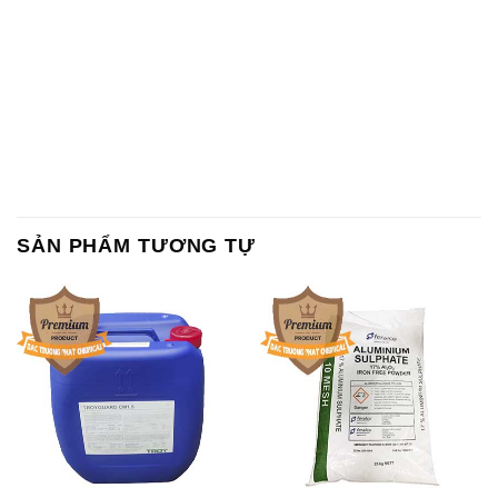
SẢN PHẨM TƯƠNG TỰ
Chất Bảo Quản CMIT Thái
Phèn Nhôm – Al2(SO4)3 17%
Lan Thailand
Ấn Độ India