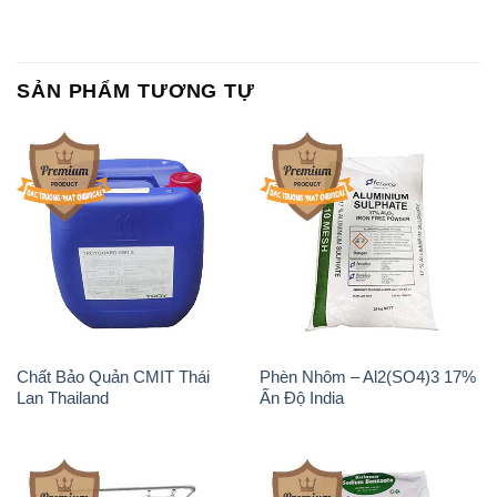
SẢN PHẨM TƯƠNG TỰ
Chất Bảo Quản CMIT Thái
Phèn Nhôm – Al2(SO4)3 17%
Lan Thailand
Ấn Độ India