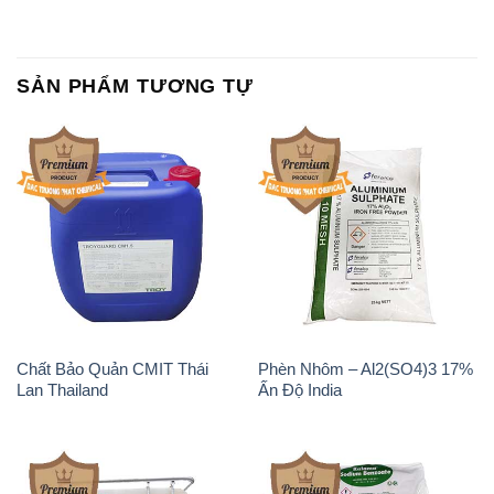
SẢN PHẨM TƯƠNG TỰ
Chất Bảo Quản CMIT Thái
Phèn Nhôm – Al2(SO4)3 17%
Lan Thailand
Ấn Độ India