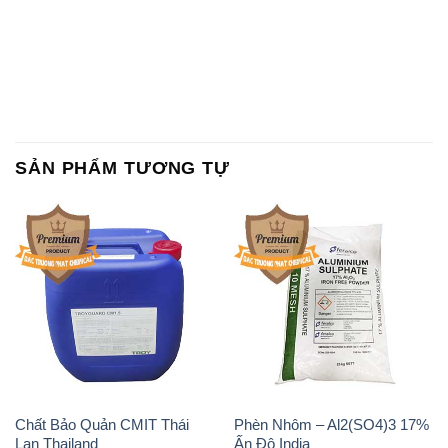
SẢN PHẨM TƯƠNG TỰ
Chất Bảo Quản CMIT Thái
Phèn Nhôm – Al2(SO4)3 17%
Lan Thailand
Ấn Độ India