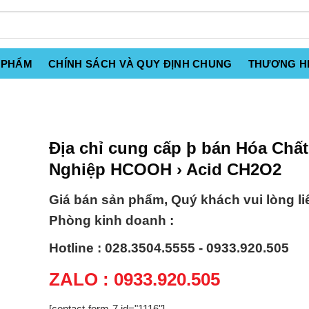
 PHẨM
CHÍNH SÁCH VÀ QUY ĐỊNH CHUNG
THƯƠNG H
Địa chỉ cung cấp þ bán Hóa Chấ
Nghiệp HCOOH › Acid CH2O2
Giá bán sản phẩm, Quý khách vui lòng li
Phòng kinh doanh :
Hotline : 028.3504.5555 - 0933.920.505
ZALO : 0933.920.505
[contact-form-7 id="1116"]