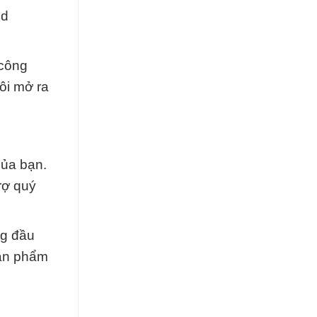
id
 công
ôi mở ra
của bạn.
rợ quý
ng đầu
sản phẩm