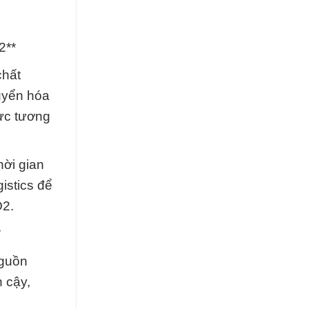
2**
chất
uyển hóa
lực tương
hời gian
istics để
O2.
*
nguồn
 cậy,