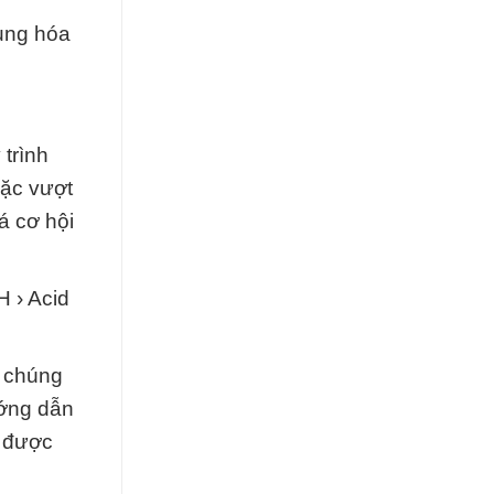
dụng hóa
trình
ặc vượt
á cơ hội
 › Acid
a chúng
ướng dẫn
i được