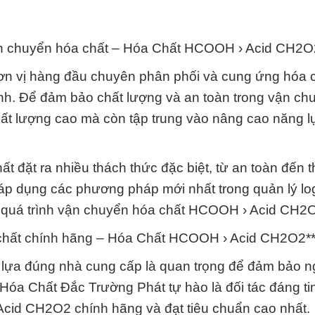
vận chuyển hóa chất – Hóa Chất HCOOH › Acid CH2O
ơn vị hàng đầu chuyên phân phối và cung ứng hóa 
. Để đảm bảo chất lượng và an toàn trong vận ch
hất lượng cao mà còn tập trung vào nâng cao năng 
t đặt ra nhiều thách thức đặc biệt, từ an toàn đến t
và áp dụng các phương pháp mới nhất trong quản lý log
ng quá trình vận chuyển hóa chất HCOOH › Acid CH2
chất chính hãng – Hóa Chất HCOOH › Acid CH2O2*
n lựa đúng nhà cung cấp là quan trọng để đảm bảo 
óa Chất Đắc Trường Phát tự hào là đối tác đáng tin
cid CH2O2 chính hãng và đạt tiêu chuẩn cao nhất.