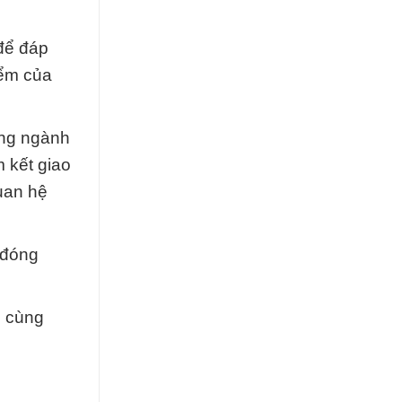
để đáp
iểm của
ong ngành
 kết giao
uan hệ
 đóng
h cùng