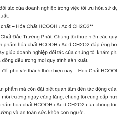
đối tác của doanh nghiệp trong việc tối ưu hóa sử 
uất.
óa chất – Hóa Chất HCOOH › Acid CH2O2**
 Chất Đắc Trường Phát. Chúng tôi thực hiện các quy 
 sản phẩm hóa chất HCOOH › Acid CH2O2 đáp ứng ho
y giúp doanh nghiệp đối tác của chúng tôi khám ph
 đồng đều trong mọi quy trình sản xuất.
n đối phó với thách thức hiện nay – Hóa Chất HCOOH
sản phẩm mà còn đặt biệt quan tâm đến tác động củ
về môi trường ngày càng tăng, chúng tôi cung cấp h
Sản phẩm hóa chất HCOOH › Acid CH2O2 của chúng tô
trường và an toàn sức khỏe con người.