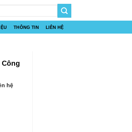
IỆU
THÔNG TIN
LIÊN HỆ
t Công
ên hệ