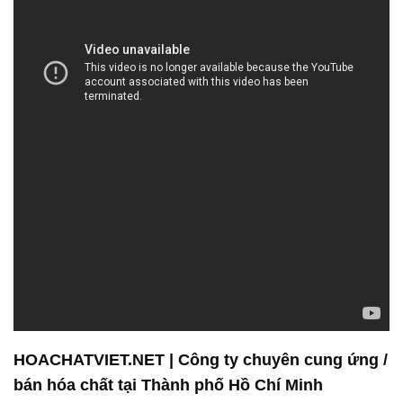
HOACHATVIET.NET | Công ty chuyên cung ứng /
bán hóa chất tại Thành phố Hồ Chí Minh
Chất lượng luôn đứng ở vị trí hàng đầu trong tâm trí
của chúng tôi tại Công ty Hóa chất Đắc Trường
Phát. Chúng tôi tự hào không chỉ cung cấp các sản
phẩm hóa chất đạt tiêu chuẩn chất lượng cao mà