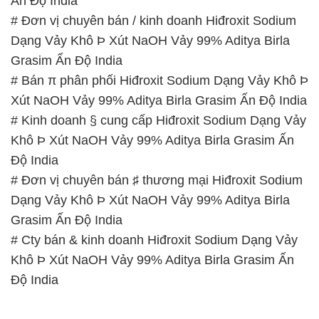
Xút NaOH Vảy 99% Aditya Birla Grasim Ấn Độ India
# Kinh doanh § cung cấp Hiđroxit Sodium Dạng Vảy
Khô Þ Xút NaOH Vảy 99% Aditya Birla Grasim Ấn
Độ India
# Đơn vị chuyên bán ♯ thương mại Hiđroxit Sodium
Dạng Vảy Khô Þ Xút NaOH Vảy 99% Aditya Birla
Grasim Ấn Độ India
# Cty bán & kinh doanh Hiđroxit Sodium Dạng Vảy
Khô Þ Xút NaOH Vảy 99% Aditya Birla Grasim Ấn
Độ India
📞
PHÒNG KINH DOANH – CÔNG TY HÓA CHẤT
ĐẮC TRƯỜNG PHÁT
🌐
🌐 Website: https://hoachatviet.net/
📞 Hotline: