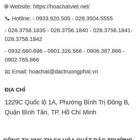
028.3756.1842
- 0932.660.696 - 0901.326.566 - 0906.387.866 -
0902.765.866
📧 Email: hoachat@dactruongphat.vn
ĐỊA CHỈ
1229C Quốc lộ 1A, Phường Bình Trị Đông B,
Quận Bình Tân, TP. Hồ Chí Minh
CÔNG TY XNK TM SX HÓA CHẤT ĐẮC TRƯỜNG
PHÁT
Công ty Hóa Chất Đắc Trường Phát, hoạt động dưới
tên miền
hoachatviet.net
, tự hào là một đơn vị hàng