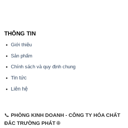
Giới thiệu
Sản phẩm
Chính sách và quy định chung
Tin tức
Liên hệ
📞
PHÒNG KINH DOANH - CÔNG TY HÓA CHẤT
ĐẮC TRƯỜNG PHÁT
🌐
🌐 Website: https://hoachatviet.net/
📞 Hotline: - 0933.920.505 - 028.3504.5555
- 028.3756.1835 - 028.3756.1840 - 028.3756.1841-