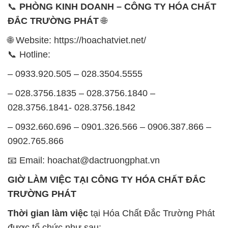
– 0933.920.505 – 028.3504.5555
– 028.3756.1835 – 028.3756.1840 –
028.3756.1841- 028.3756.1842
– 0932.660.696 – 0901.326.566 – 0906.387.866 –
0902.765.866
📧 Email: hoachat@dactruongphat.vn
GIỜ LÀM VIỆC TẠI CÔNG TY HÓA CHẤT ĐẮC
TRƯỜNG PHÁT
Thời gian làm việc
tại Hóa Chất Đắc Trường Phát
được tổ chức như sau:
Thứ 2 đến thứ 6: Buổi sáng: từ 8h đến 11h – Buổi
chiều: từ 12h30 đến 17h
Thứ 7: Buổi sáng: từ 8h đến 11h – Buổi chiều: từ