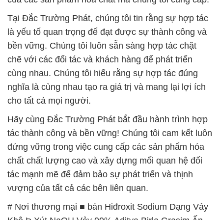
cùng nhau. Chúng tôi hiểu rằng sự hợp tác đúng
nghĩa là cùng nhau tạo ra giá trị và mang lại lợi ích
cho tất cả mọi người.
Hãy cùng Đắc Trường Phát bắt đầu hành trình hợp
tác thành công và bền vững! Chúng tôi cam kết luôn
đứng vững trong việc cung cấp các sản phẩm hóa
chất chất lượng cao và xây dựng mối quan hệ đối
tác mạnh mẽ để đảm bảo sự phát triển và thịnh
vượng của tất cả các bên liên quan.
# Nơi thương mại ■ bán Hiđroxit Sodium Dạng Vảy
Khô Þ Xút NaOH Vảy 99% Aditya Birla Grasim Ấn
Độ India
# Nhà thương mại ≈ phân phối Hiđroxit Sodium
Dạng Vảy Khô Þ Xút NaOH Vảy 99% Aditya Birla
Grasim Ấn Độ India