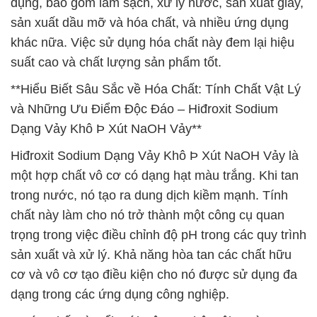
dụng, bao gồm làm sạch, xử lý nước, sản xuất giấy,
sản xuất dầu mỡ và hóa chất, và nhiều ứng dụng
khác nữa. Việc sử dụng hóa chất này đem lại hiệu
suất cao và chất lượng sản phẩm tốt.
**Hiểu Biết Sâu Sắc về Hóa Chất: Tính Chất Vật Lý
và Những Ưu Điểm Độc Đáo – Hiđroxit Sodium
Dạng Vảy Khô Þ Xút NaOH Vảy**
Hiđroxit Sodium Dạng Vảy Khô Þ Xút NaOH Vảy là
một hợp chất vô cơ có dạng hạt màu trắng. Khi tan
trong nước, nó tạo ra dung dịch kiềm mạnh. Tính
chất này làm cho nó trở thành một công cụ quan
trọng trong việc điều chỉnh độ pH trong các quy trình
sản xuất và xử lý. Khả năng hòa tan các chất hữu
cơ và vô cơ tạo điều kiện cho nó được sử dụng đa
dạng trong các ứng dụng công nghiệp.