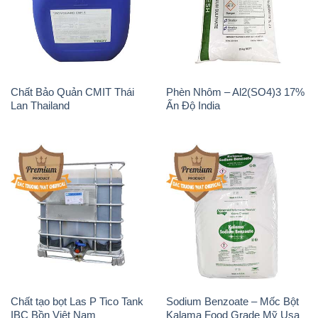
Chất Bảo Quản CMIT Thái
Phèn Nhôm – Al2(SO4)3 17%
Lan Thailand
Ấn Độ India
Chất tạo bọt Las P Tico Tank
Sodium Benzoate – Mốc Bột
IBC Bồn Việt Nam
Kalama Food Grade Mỹ Usa