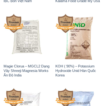
IBC Bồn Việt Nam
Kalama Food Grade Mỹ Usa
Magie Clorua – MGCL2 Dạng
KOH ( 90%) – Potassium
Vảy Shreeji Magnesia Works
Hydroxide Unid Hàn Quốc
Ấn Độ India
Korea