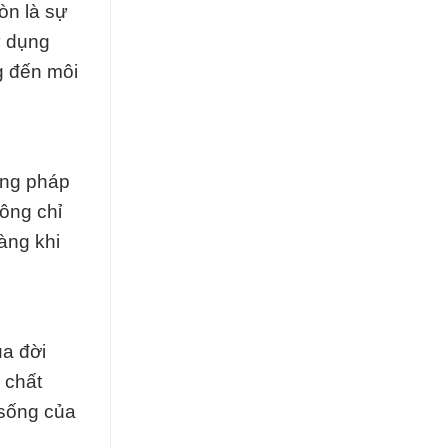
òn là sự
ử dụng
g đến môi
ơng pháp
hông chỉ
àng khi
ủa đời
 chất
 sống của