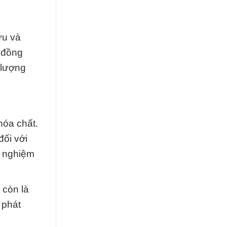
ứu và
g đồng
 lượng
hóa chất.
đối với
i nghiệm
 còn là
 phát