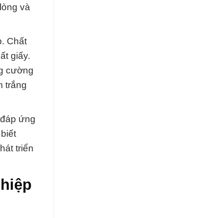
lòng và
. Chất
ất giấy.
ng cường
m trắng
ể đáp ứng
biết
át triển
hiệp