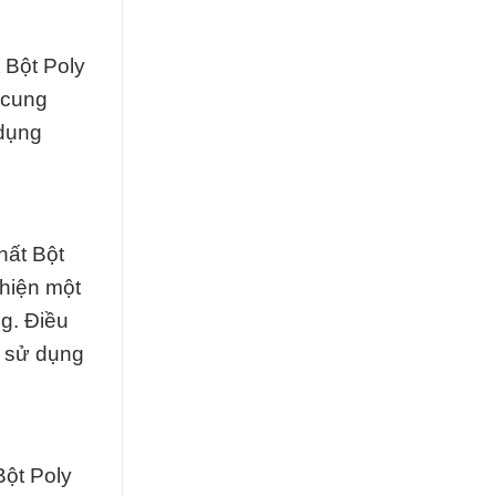
 Bột Poly
 cung
 dụng
hất Bột
 hiện một
g. Điều
i sử dụng
Bột Poly