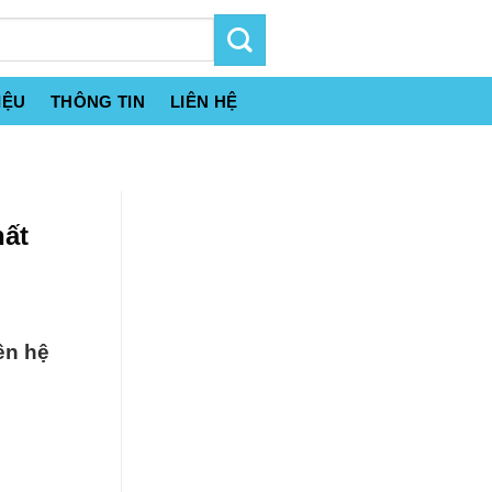
IỆU
THÔNG TIN
LIÊN HỆ
hất
ên hệ