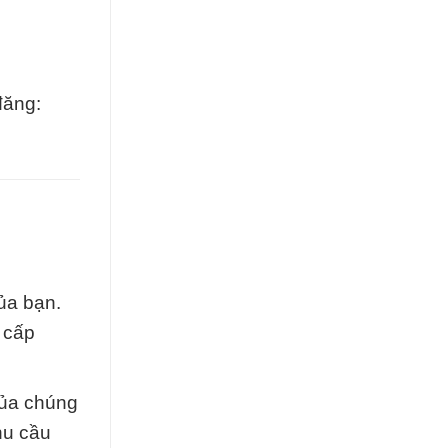
đăng:
ủa bạn.
 cấp
của chúng
hu cầu