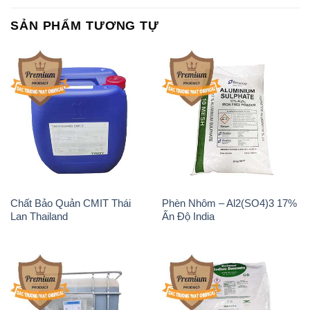
SẢN PHẨM TƯƠNG TỰ
Chất Bảo Quản CMIT Thái
Phèn Nhôm – Al2(SO4)3 17%
Lan Thailand
Ấn Độ India