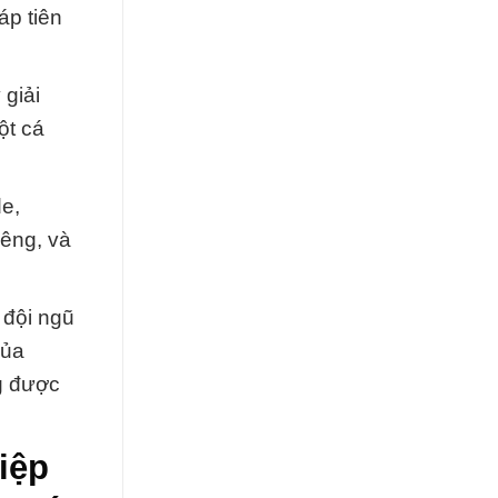
áp tiên
giải
ột cá
e,
iêng, và
 đội ngũ
của
g được
iệp