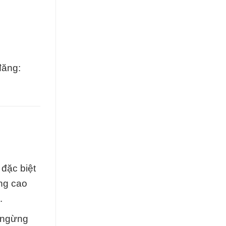
đăng:
đặc biệt
âng cao
.
g ngừng