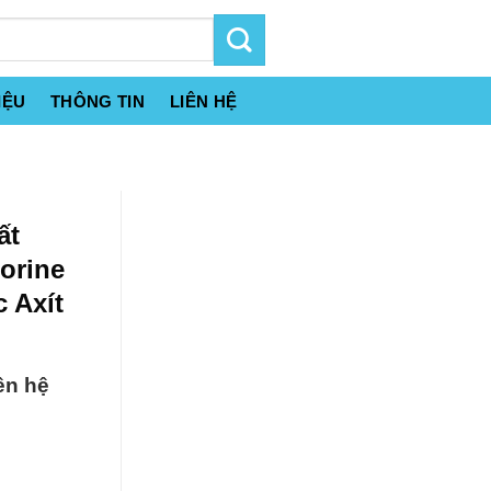
IỆU
THÔNG TIN
LIÊN HỆ
ất
orine
 Axít
ên hệ