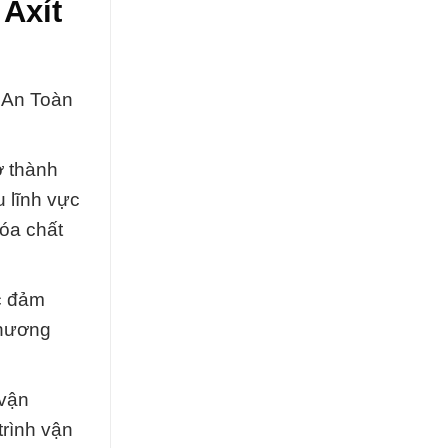
 Axít
t An Toàn
ở thành
 lĩnh vực
óa chất
ệc đảm
phương
 vận
trình vận