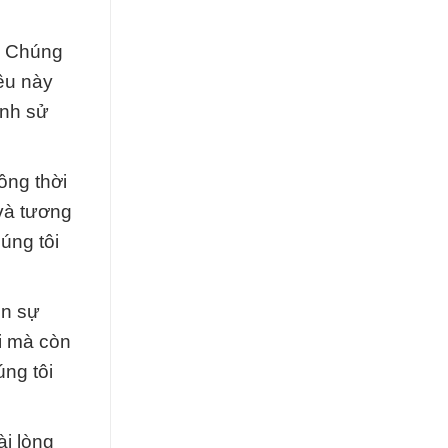
t. Chúng
ều này
ình sử
ồng thời
và tương
úng tôi
ên sự
i mà còn
ng tôi
ài lòng