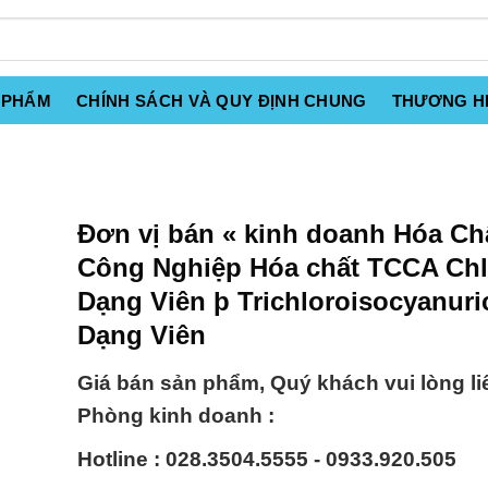
 PHẨM
CHÍNH SÁCH VÀ QUY ĐỊNH CHUNG
THƯƠNG H
Đơn vị bán « kinh doanh Hóa Ch
Công Nghiệp Hóa chất TCCA Chl
Dạng Viên þ Trichloroisocyanuric
Dạng Viên
Giá bán sản phẩm, Quý khách vui lòng li
Phòng kinh doanh :
Hotline : 028.3504.5555 - 0933.920.505