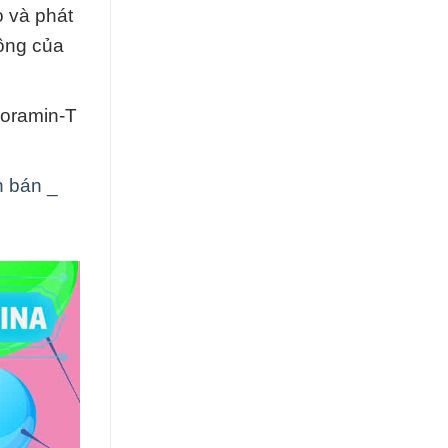
o và phát
công của
loramin-T