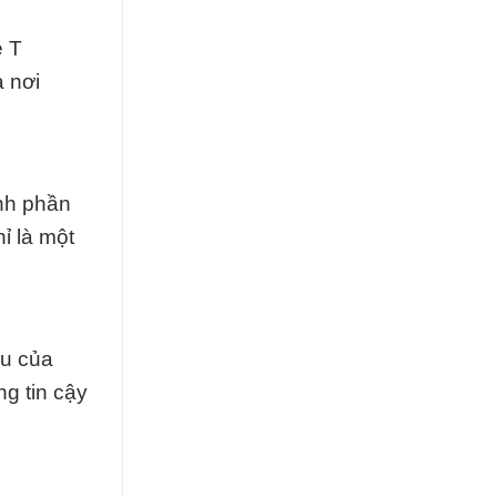
e T
à nơi
ành phần
ỉ là một
ầu của
g tin cậy