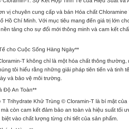
© Cloramin-T: Sự Kết Hợp Tinh Tế của Hiệu Suất và 
ơn vị chuyên cung cấp và bán Hóa chất Chloramine
ố Hồ Chí Minh. Với mục tiêu mang đến giá trị lớn ch
 nền tảng cho sự đổi mới thông minh và cam kết chấ
 Tế cho Cuộc Sống Hàng Ngày**
Cloramin-T không chỉ là một hóa chất thông thường,
ng tôi hiểu rằng những giải pháp tiên tiến và tinh tế
ày và bảo vệ môi trường.
à Độ An Toàn**
 Trihydrate Khử Trùng © Cloramin-T là bí mật của 
mà còn cam kết đảm bảo an toàn và hiệu suất tối ư
biệt vào chất lượng từng chi tiết của sản phẩm.