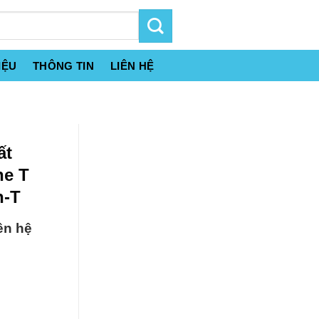
IỆU
THÔNG TIN
LIÊN HỆ
ất
ne T
n-T
ên hệ