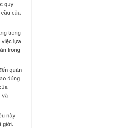
ác quy
u cầu của
àng trong
 việc lựa
àn trong
 đến quản
iao đúng
của
 và
ều này
 giới.