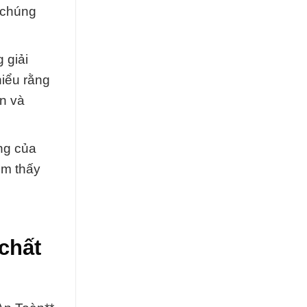
 chúng
 giải
hiểu rằng
ấn và
ng của
ìm thấy
chất