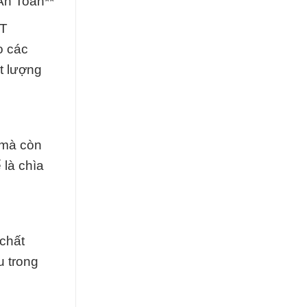
An Toàn**
 T
o các
t lượng
 mà còn
 là chìa
chất
u trong