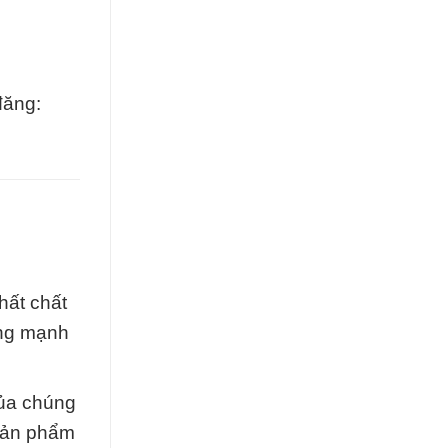
đăng:
hất chất
ếng mạnh
của chúng
 sản phẩm