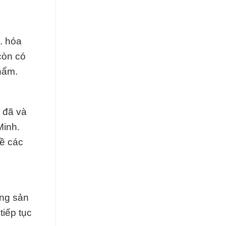
. hóa
còn có
hẩm.
 đã và
Minh.
về các
ằng sản
tiếp tục