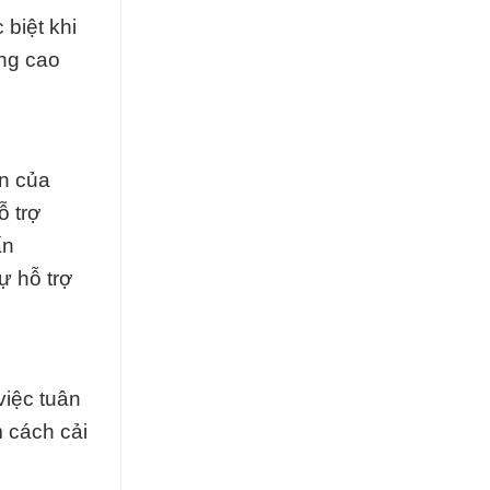
biệt khi
âng cao
ần của
ỗ trợ
ấn
ự hỗ trợ
việc tuân
m cách cải