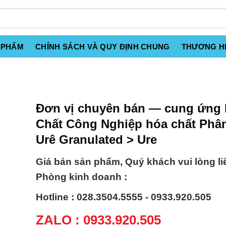
 PHẨM
CHÍNH SÁCH VÀ QUY ĐỊNH CHUNG
THƯƠNG H
Đơn vị chuyên bán — cung ứng
Chất Công Nghiệp hóa chất Phâ
Urê Granulated > Ure
Giá bán sản phẩm, Quý khách vui lòng li
Phòng kinh doanh :
Hotline : 028.3504.5555 - 0933.920.505
ZALO : 0933.920.505