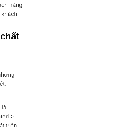
hách hàng
ợ khách
chất
 những
ết.
 là
ted >
t triển