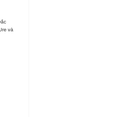
Đắc
Ure và