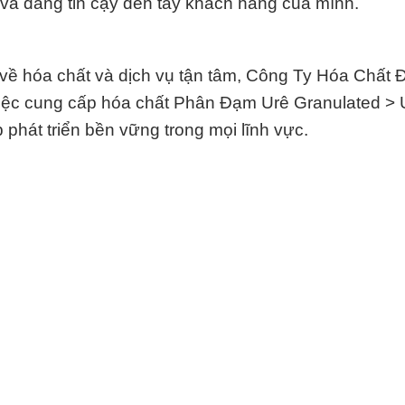
à đáng tin cậy đến tay khách hàng của mình.
c về hóa chất và dịch vụ tận tâm, Công Ty Hóa Chất 
g việc cung cấp hóa chất Phân Đạm Urê Granulated > 
phát triển bền vững trong mọi lĩnh vực.