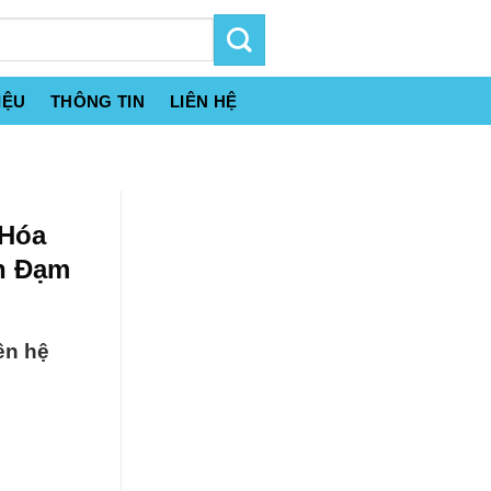
IỆU
THÔNG TIN
LIÊN HỆ
 Hóa
n Đạm
ên hệ