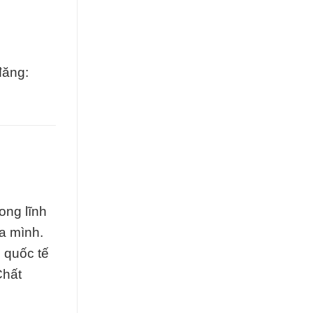
đăng:
ong lĩnh
a mình.
 quốc tế
Chất