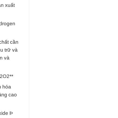
ản xuất
ydrogen
chất cần
u trữ và
ên và
H2O2**
n hóa
nâng cao
xide Þ