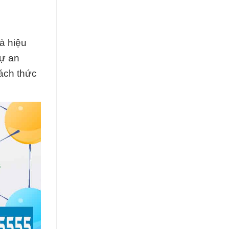
à hiệu
sự an
hách thức