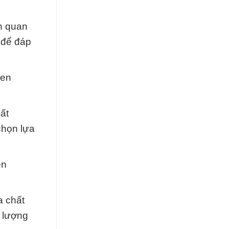
n quan
 để đáp
gen
ất
chọn lựa
en
a chất
 lượng