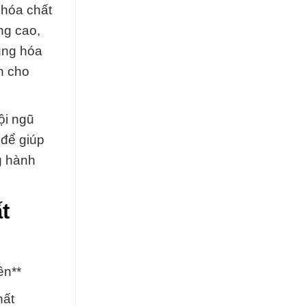
 hóa chất
ng cao,
dụng hóa
nh cho
ội ngũ
 để giúp
g hành
t
ên**
hất