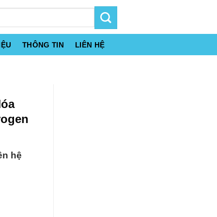
IỆU
THÔNG TIN
LIÊN HỆ
Hóa
rogen
ên hệ